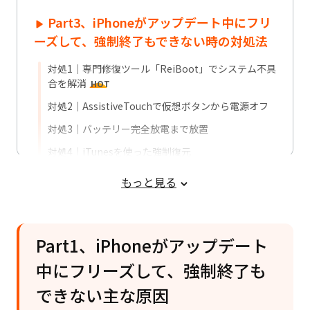
Part3、iPhoneがアップデート中にフリ
ーズして、強制終了もできない時の対処法
対処1｜専門修復ツール「ReiBoot」でシステム不具
合を解消
HOT
対処2｜AssistiveTouchで仮想ボタンから電源オフ
対処3｜バッテリー完全放電まで放置
対処4｜iTunesを使った強制復元
対処5｜DFUモードで完全復旧
もっと見る
対処6｜Apple公式サポートの活用
Part4、予防策：iPhoneアップデート時
Part1、iPhoneがアップデート
のフリーズを防ぐ5つのポイント
中にフリーズして、強制終了も
Part5、iPhoneがフリーズして強制終了
についてよくあるご質問
できない主な原因