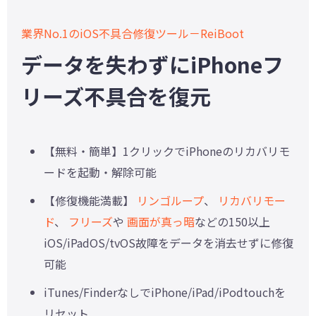
業界No.1のiOS不具合修復ツール－ReiBoot
データを失わずにiPhoneフ
リーズ不具合を復元
【無料・簡単】1クリックでiPhoneのリカバリモ
ードを起動・解除可能
【修復機能満載】
リンゴループ
、
リカバリモー
ド
、
フリーズ
や
画面が真っ暗
などの150以上
iOS/iPadOS/tvOS故障をデータを消去せずに修復
可能
iTunes/FinderなしでiPhone/iPad/iPodtouchを
リセット