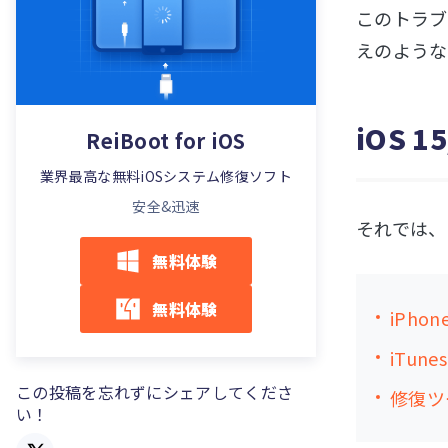
このトラブ
えのような
iOS 
ReiBoot for iOS
業界最高な無料iOSシステム修復ソフト
安全&迅速
それでは、
無料体験
無料体験
iPh
iTu
この投稿を忘れずにシェアしてくださ
修復ツ
い！