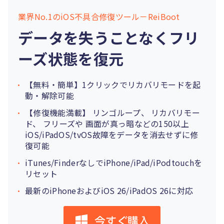
業界No.1のiOS不具合修復ツール－ReiBoot
データを失うことなくフリ
ーズ状態を復元
【無料・簡単】1クリックでリカバリモードを起
動・解除可能
【修復機能満載】
リンゴループ
、
リカバリモー
ド
、
フリーズ
や
画面が真っ暗
などの150以上
iOS/iPadOS/tvOS故障をデータを消去せずに修
復可能
iTunes/FinderなしでiPhone/iPad/iPodtouchを
リセット
最新のiPhoneおよびiOS 26/iPadOS 26に対応