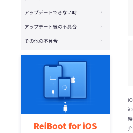
ング！
【完全版】iOS16 版をアップデートする前
4DDiG - 動画修復
データ損失せずにiOS 16版をダウングレー
アップデートできない時
後にすべきこと
ドする方法
iOS 16版へ更新の前に、iPhoneをバックア
iPhoneがiOS15.7からiOS16にアップデー
アップデート後の不具合
iTunesなしでiOS 16をiOSS15に戻る方法
ップするやり方
トできない場合の対処方法
iPadOS 16をデータを失わずにダウングレ
iOS 16をアップデートしたらiPhoneメッセ
その他の不具合
【2022年】iOS16 不具合と対処法をまとめ
iPhoneが「アップデートを検証できませ
ードする方法
ージが消えた？その対処法をご紹介！
ん」で、iOS 16が更新できない場合の対処
【iOS16対応】iPhoneストレージが計算中
iOS16のアップデート後に消えた写真を復
iOS 16 アップデート、リンゴループから進
のまま終わらない場合の対処法8選
元する方法
まない
iOS16にアップデートした後、iPhoneが
【2022年】iOS16 アップデートが終わらな
Wi-Fiに繋がらない？対処法をご紹介
い時の対処法
iOS16アップデート時にLINEトーク履歴が
iOS16にアップデートできない時の対処法
消える原因と対策
i
iOS16にも対応！iPhoneバッテリーの減り
i
が早くなる原因と対処法
時
ReiBoot for iOS
iOS16にアップデート後、iPhone/iPadが
介
熱くなる原因と対処法