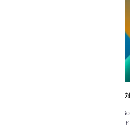
対
i
ド