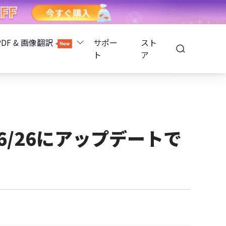
PDF & 画像翻訳
サポー
スト
ト
ア
Image Translator - AI画像翻訳
除
iOS 26
Tenorshare PDNob - AI PDF編集
高精度OCR
ョンロック解除
S16/26にアップデートで
PDNobオンライン
解除
NotebookLMスライド編集
ップ暗号化を解除
Tenoshare PixPretty - AIポートレート編集