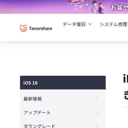
データ復旧
システム修理
UltData - iPhoneデ
Rei
UltData - Android
ReiB
UltData - LINEデータ
iOS 16
Tune
UltData - WhatsAp
最新情報
Wind
4DDiG - Windowsデ
iOS16ロック画面のカスタマイズ機能を使
アップデート
ってみた
4DDiG - Macデータ復
iOS 16ベータ版をインストールする方法
ダウングレード
iOS 16で登場！iPhone写真を自由にトリミ