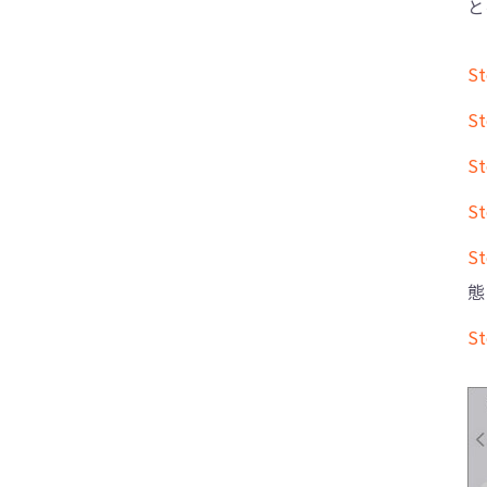
と
S
S
S
S
S
態
S