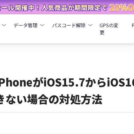
データ管理
パスコード解除
GPSの変
更
ータ復元
iCareFone - LINEデータ転送
Boot - iOS不具合修復
4uKey - iPhoneパスコード解
iOS 26
データ復元
iCareFone - iPhoneデータ転送
iOS 26
oot - Android不具合修復
4MeKey - アクティベーシ
iPhoneがiOS15.7からiO
復元
sCare - iTunes不具合修復
iCareFone - AndroidとiOS間でデータ転送
4uKey - iOSパスワード管理
きない場合の対処方法
pデータ復元
ows Boot Genius
iCareFone - WhatsAppデータ転送
4uKey - Android画面ロック
ータ復元
Phone Mirror - 携帯画面ミラーリング
4uKey - iTunesバックア
元
iCareFone - LINEデータ転送 App