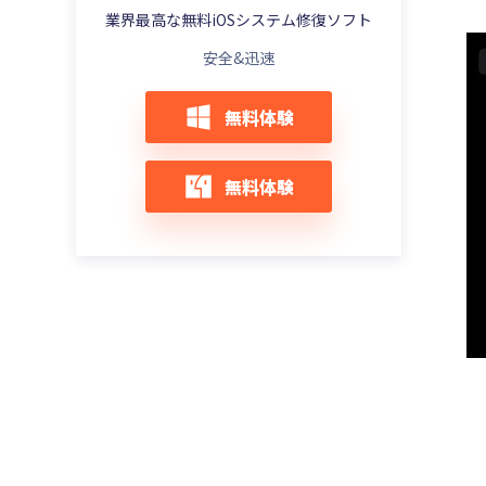
業界最高な無料iOSシステム修復ソフト
【iOS16対応】iPhoneストレージが計算中
のまま終わらない場合の対処法8選
安全&迅速
無料体験
無料体験