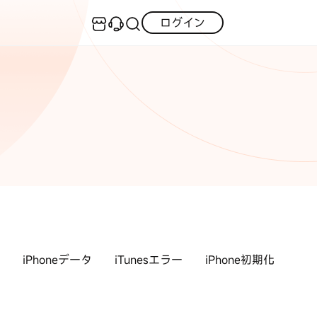
ログイン
センター
実用的なコツ
·iOS 27ダウングレード
iOS不具合修復
GPS変更・偽装
·iPhoneリンゴループ
·消えた写真の復元
iOS 27活用法
iPhoneロック解除
·LINEメッセージの復元
itunes-error
iPhone写真
PDF変換
iPhone・Android写真復元
iOS 26活用法
iPhoneデータ
iTunesエラー
iPhone初期化
すべて
チュートリアルをご提供