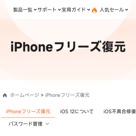
製品一覧
サポート
実用ガイド
人気セール
無料キャンペーン
１個買えば、１個無料！
と転送
iOS システム修復
ードセンター
位置情報変更
UltData-iPhone データ復元
会社概要
記事分類
サポート
iOS27
iOS 27
Android システム修復
UltData-Android データ復元
iPhoneフリーズ復元
ndows データ復元
UltData-LINE データ復元
ac データ復元
UltData-WhatsApp データ復元
iPhoneデータ復元
コピー
·位置情報ごまかす
最新版
·家でポケモンを遊ぶ
LINEデータ復元
込み方
·Whoo位置情報をオフ
料体験
実施中
Android データ復元
PDF編集
one」で、LINE・写真・連
動画を見る
ップ＆転送！
iCloudデータ復元
ホームページ
>
iPhoneフリーズ復元
iPhoneフリーズ復元
iOS 12について
iOS不具合修復
実用ガイド
最も実践的な詳細
パスワード管理