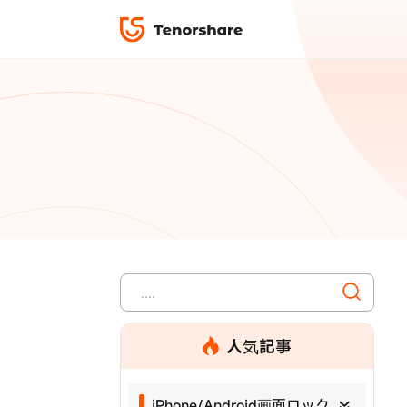
ロック解除と修復
データ復元
ReiBoot-
ダウンロ
修復＆復元
ReiBoot-
4DDiG-Wi
PDF＆AI
4DDiG-M
·iOS 27ダウングレード
·iPhone間 連絡先
無料キャンペーン
·リカバリーモード設定
·iTunes写真復元
データ転送
·「制限を無視」非表示
·iPhone音楽取り
iCareFone
7日間無
パスコード解除
iPhoneバックアップ＆転送ソフト「iCareF
動画ガイド
絡先など20種以上のデータを高速バックア
便利ツール
最も充実したチュートリアル動画をご提供
00
02
35
42
天
時
分
秒
人気記事
iPhone/Android画面ロック