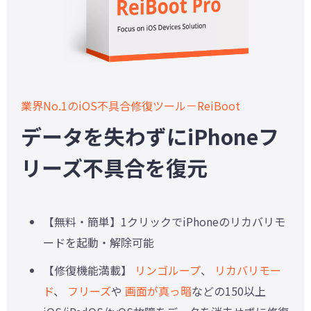
業界No.1のiOS不具合修復ツール－ReiBoot
データを失わずにiPhoneフ
リーズ不具合を復元
【無料・簡単】1クリックでiPhoneのリカバリモ
ードを起動・解除可能
【修復機能満載】
リンゴループ
、
リカバリモー
ド
、
フリーズ
や
画面が真っ暗
などの150以上