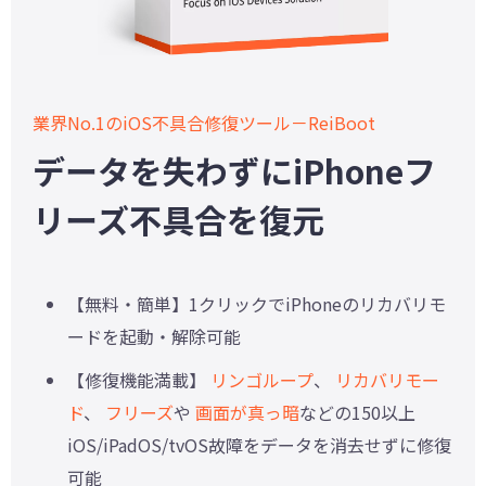
業界No.1のiOS不具合修復ツール－ReiBoot
データを失わずにiPhoneフ
リーズ不具合を復元
【無料・簡単】1クリックでiPhoneのリカバリモ
ードを起動・解除可能
【修復機能満載】
リンゴループ
、
リカバリモー
ド
、
フリーズ
や
画面が真っ暗
などの150以上
iOS/iPadOS/tvOS故障をデータを消去せずに修復
可能