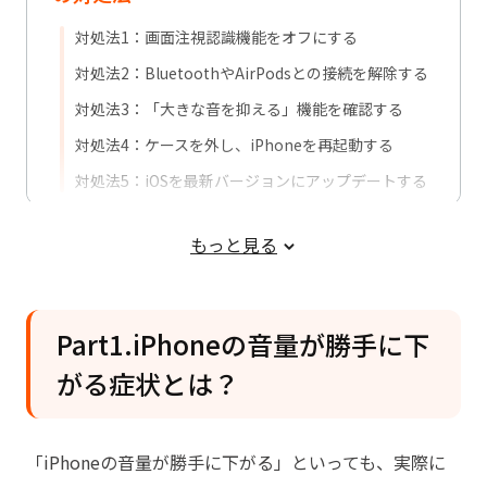
対処法1：画面注視認識機能をオフにする
対処法2：BluetoothやAirPodsとの接続を解除する
対処法3：「大きな音を抑える」機能を確認する
対処法4：ケースを外し、iPhoneを再起動する
対処法5：iOSを最新バージョンにアップデートする
Part4. iOSアップデート後から音量が勝
もっと見る
手に下がる場合の修復方法
Part5. 修理が必要なケースとは？
Part1.iPhoneの音量が勝手に下
iPhoneの音量が勝手に下がるに関するよ
くある質問
がる症状とは？
「iPhoneの音量が勝手に下がる」といっても、実際に