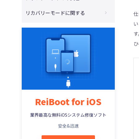
4013、4014が出た時の方法
4DDiG - 動画修復
必見！iPhoneをリセットする方法まとめ
iTunesがアップデートできない場合の対策
リカバリーモードに関する
仕
iPhone/iPadはiTunesでアクティベートで
きない(エラー0xe8000013)時の対策
iPhoneがiTunesに認識されずに初期化で
iPhone/iPadがアップデートしたら電源が
い
iPhoneをリカバリーモードから初期化する
きない場合の対処法
入らない・立ち上がらない時の対処策
iPhone・iPad・iPodを復元または更新す
やり方
す
る際のiTunes エラー 3194の修正方法
iPhone・iPad を売却または譲渡する前に
iPhoneでアプリをダウンロードできない
ひ
iPhoneがリカバリーモードに入ることがで
完全に初期化する対処法
(アップデートできない)時の対処法
iTunes 不明なエラー 50でiTunesが同期で
きない時の対処法
きない場合の修正方法
パスコードなしでiPhone 12を強制初期化
iOS 14/13/12アップデート後iPhoneでWi-
iPod touchでリカバリーモードに入る二つ
する方法
Fi不具合が発生した時の対処法
iTunes エラー 9006またはiPhone エラー
の方法
9006を修正する方法
パソコンなしの場合を含み、iPhoneを強制
iOS 14/13/12アップデート後、LINEが「重
iTunesを使わずにiPhoneリカバリーモー
初期化する方法
い」「落ちる」場合の対策
iTunesエラー0xE8000015：iPhone/iPad
ドを解除する対策
に接続できない時の対処策
【2021年新版】iPhoneを初期化できない
iOS 12アップデートでリカバリモードにな
iPhoneリカバリーモードを解除するやり方
ReiBoot for iOS
場合の対処方法
ったiPhoneを復元する対処策
iTunesエラーコードとそれぞれの状況に応
iPhoneをリカバリーモードにするやり方
じた解決対策一覧
パソコンなしの場合を含み、iPhoneを強制
iOS 12にアップデートする前に空き容量を
業界最高な無料iOSシステム修復ソフト
初期化する方法
確保する対処策
iPhone Xs/Xs Max/Xr/X/8 ：リカバリーモ
iTunes経由でiOSを復元したら不明エラー
安全&迅速
ードへの入り方
3014が発生、対処方法は？
iPhone 13を工場出荷状態に戻すやり方
iOS 12新機能とアップデートの注意点
iPadのリカバリーモードを解除する対策