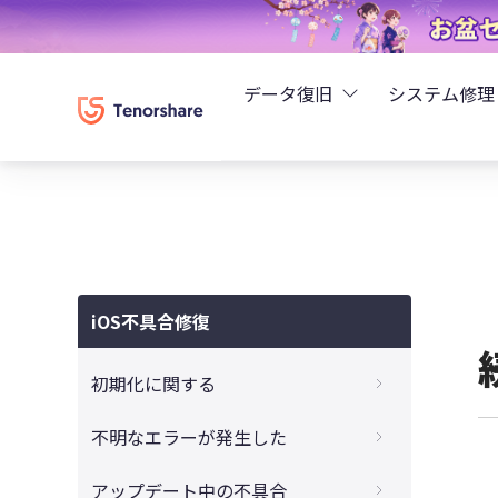
データ復旧
システム修理
UltData - iPhoneデ
Rei
UltData - Android
ReiB
UltData - LINEデータ
iOS不具合修復
Tune
UltData - WhatsAp
初期化に関する
Wind
4DDiG - Windowsデ
iTunesでiPadを初期化できない時の対処方
不明なエラーが発生した
法
4DDiG - Macデータ復
iTunes不明なエラー9、4000、4005、
アップデート中の不具合
パスコードなしでiPadを初期化するやり方