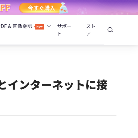
PDF & 画像翻訳
サポー
スト
ト
ア
Image Translator - AI画像翻訳
除
iOS 26
Tenorshare PDNob - AI PDF編集
高精度OCR
ョンロック解除
するとインターネットに接
PDNobオンライン
解除
NotebookLMスライド編集
ップ暗号化を解除
Tenoshare PixPretty - AIポートレート編集