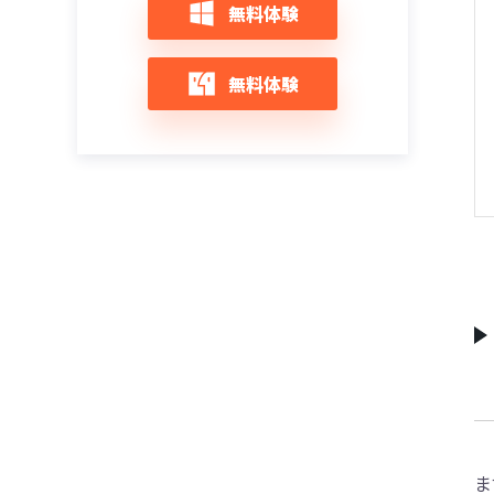
iOS 14/iOS 13/iOS 12：Safariでエラーやク
iPhoneを初期化するとどうなる?初期化す
【随時更新】 iOS 12アップデート不具合情
無料体験
ラッシュ不具合が発生した時の対策
る方法と注意点まとめ
報と対策まとめ
iPhone 12/11をリカバリーモードにする＆
解除する方法
iOS 12アップデートエラーでiPhoneが文鎮
iOS 14/13/12にアップデート・インストー
無料体験
化になった場合の復元策
ルできない時の対策
iPhone 12がリカバリーモードから復元で
きない時の対策
iOS 14/13/12をインストール中にエラーが
iOS 14/13/12へのアップデートを中断する
起きた場合の対処策
対策
iPhone 12をリカバリーモードにならない
時の対策
iOS 14/iOS 13へアップデート中にエラーが
iOS 14/13/12/11アップデート、寒いと
出た時の対策
iPhone Xが反応しない問題の改善方法まと
iPhoneのリカバリモードを起動及び終了す
め
る方法
iTunesでミュージックを取り込めず不明な
エラー（-42018）が出た時の対処法
iOS 13/12/11アップデート後、「iCloud設
【iPhone/iPad向け】リカバリーモード解
定をアップデート中」が終わらないの対策
除フリーソフト：ReiBoot
iPhone/iPadで「The iTunes Store is
unable to process purchases at this
iOSアップデートした後iPhone/iPad本体の
iOS 15のアップデート中にiPhoneがリカバ
time」エラーの対処法
発熱問題の対処法
リーモードで文鎮化になった場合の復活方
法
iPhone／iPadで「サーバの識別情報を検証
iPhone：iOS 14/13/12にアップデート後
できません」エラーが頻繁に出る時の対策
LINEを開かないと通知がこない時の対処法
【2024最新】iPadリカバリモードにならな
い・できない時の原因と対処法
iPhoneアップデート中にエラーコード
iOS 13にアップデートした後の不具合と対
ま