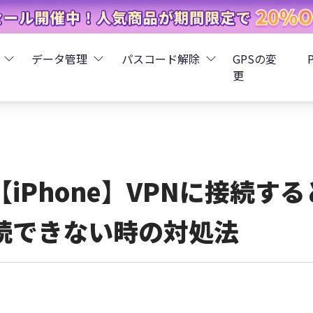
データ管理
パスコード解除
GPSの変
更
ータ復元
iCareFone - LINEデータ転送
Boot - iOS不具合修復
4uKey - iPhoneパスコード解
iOS 26
データ復元
iCareFone - iPhoneデータ転送
iOS 26
oot - Android不具合修復
4MeKey - アクティベーシ
【iPhone】VPNに接続
復元
sCare - iTunes不具合修復
iCareFone - AndroidとiOS間でデータ転送
4uKey - iOSパスワード管理
続できない時の対処法
pデータ復元
ows Boot Genius
iCareFone - WhatsAppデータ転送
4uKey - Android画面ロック
ータ復元
Phone Mirror - 携帯画面ミラーリング
4uKey - iTunesバックア
元
iCareFone - LINEデータ転送 App