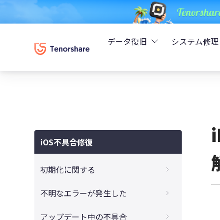
データ復旧
システム修理
UltData - iPhoneデ
Rei
UltData - Android
ReiB
UltData - LINEデータ
iOS不具合修復
Tune
UltData - WhatsAp
初期化に関する
Wind
4DDiG - Windowsデ
iTunesでiPadを初期化できない時の対処方
不明なエラーが発生した
法
4DDiG - Macデータ復
iTunes不明なエラー9、4000、4005、
アップデート中の不具合
パスコードなしでiPadを初期化するやり方