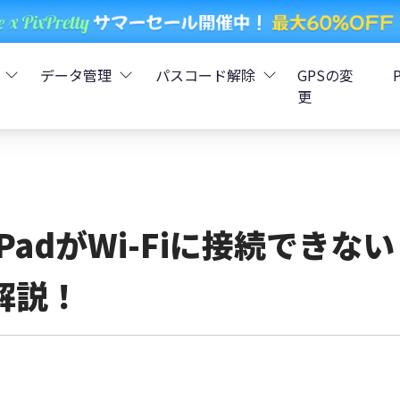
データ管理
パスコード解除
GPSの変
更
ータ復元
iCareFone - LINEデータ転送
Boot - iOS不具合修復
4uKey - iPhoneパスコード解
iOS 26
データ復元
iCareFone - iPhoneデータ転送
iOS 26
oot - Android不具合修復
4MeKey - アクティベーシ
iPadがWi-Fiに接続でき
復元
sCare - iTunes不具合修復
iCareFone - AndroidとiOS間でデータ転送
4uKey - iOSパスワード管理
解説！
pデータ復元
ows Boot Genius
iCareFone - WhatsAppデータ転送
4uKey - Android画面ロック
ータ復元
Phone Mirror - 携帯画面ミラーリング
4uKey - iTunesバックア
元
iCareFone - LINEデータ転送 App