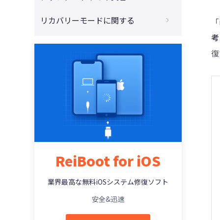
4013、4014が出た時の方法
4DDiG - 動画修復
必見！iPhoneをリセットする方法まとめ
iTunesがアップデートできない場合の対策
リカバリーモードに関する
「
iPhone/iPadはiTunesでアクティベートで
きない(エラー0xe8000013)時の対策
iPhoneがiTunesに認識されずに初期化で
iPhone/iPadがアップデートしたら電源が
考
iPhoneをリカバリーモードから初期化する
きない場合の対処法
入らない・立ち上がらない時の対処策
iPhone・iPad・iPodを復元または更新す
やり方
復
る際のiTunes エラー 3194の修正方法
iPhone・iPad を売却または譲渡する前に
iPhoneでアプリをダウンロードできない
iPhoneがリカバリーモードに入ることがで
完全に初期化する対処法
(アップデートできない)時の対処法
iTunes 不明なエラー 50でiTunesが同期で
きない時の対処法
きない場合の修正方法
パスコードなしでiPhone 12を強制初期化
iOS 14/13/12アップデート後iPhoneでWi-
iPod touchでリカバリーモードに入る二つ
する方法
Fi不具合が発生した時の対処法
iTunes エラー 9006またはiPhone エラー
の方法
9006を修正する方法
パソコンなしの場合を含み、iPhoneを強制
iOS 14/13/12アップデート後、LINEが「重
iTunesを使わずにiPhoneリカバリーモー
初期化する方法
い」「落ちる」場合の対策
iTunesエラー0xE8000015：iPhone/iPad
ドを解除する対策
に接続できない時の対処策
【2021年新版】iPhoneを初期化できない
iOS 12アップデートでリカバリモードにな
iPhoneリカバリーモードを解除するやり方
ReiBoot for iOS
場合の対処方法
ったiPhoneを復元する対処策
iTunesエラーコードとそれぞれの状況に応
iPhoneをリカバリーモードにするやり方
じた解決対策一覧
パソコンなしの場合を含み、iPhoneを強制
iOS 12にアップデートする前に空き容量を
業界最高な無料iOSシステム修復ソフト
初期化する方法
確保する対処策
iPhone Xs/Xs Max/Xr/X/8 ：リカバリーモ
iTunes経由でiOSを復元したら不明エラー
安全&迅速
ードへの入り方
3014が発生、対処方法は？
iPhone 13を工場出荷状態に戻すやり方
iOS 12新機能とアップデートの注意点
iPadのリカバリーモードを解除する対策