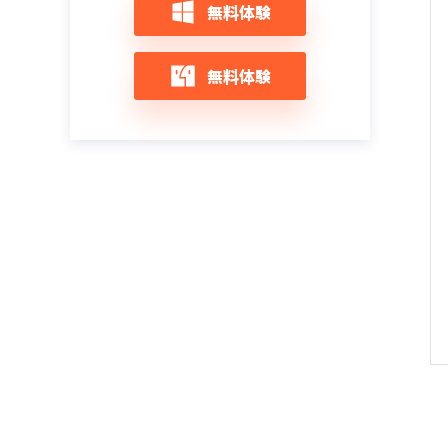
iOS 14/iOS 13/iOS 12：Safariでエラーやク
iPhoneを初期化するとどうなる?初期化す
【随時更新】 iOS 12アップデート不具合情
無料体験
ラッシュ不具合が発生した時の対策
る方法と注意点まとめ
報と対策まとめ
iPhone 12/11をリカバリーモードにする＆
解除する方法
iOS 12アップデートエラーでiPhoneが文鎮
iOS 14/13/12にアップデート・インストー
無料体験
化になった場合の復元策
ルできない時の対策
iPhone 12がリカバリーモードから復元で
きない時の対策
iOS 14/13/12をインストール中にエラーが
iOS 14/13/12へのアップデートを中断する
起きた場合の対処策
対策
iPhone 12をリカバリーモードにならない
時の対策
iOS 14/iOS 13へアップデート中にエラーが
iOS 14/13/12/11アップデート、寒いと
出た時の対策
iPhone Xが反応しない問題の改善方法まと
iPhoneのリカバリモードを起動及び終了す
め
る方法
iTunesでミュージックを取り込めず不明な
エラー（-42018）が出た時の対処法
iOS 13/12/11アップデート後、「iCloud設
【iPhone/iPad向け】リカバリーモード解
定をアップデート中」が終わらないの対策
除フリーソフト：ReiBoot
iPhone/iPadで「The iTunes Store is
unable to process purchases at this
iOSアップデートした後iPhone/iPad本体の
iOS 15のアップデート中にiPhoneがリカバ
time」エラーの対処法
発熱問題の対処法
リーモードで文鎮化になった場合の復活方
法
iPhone／iPadで「サーバの識別情報を検証
iPhone：iOS 14/13/12にアップデート後
できません」エラーが頻繁に出る時の対策
LINEを開かないと通知がこない時の対処法
【2024最新】iPadリカバリモードにならな
い・できない時の原因と対処法
iPhoneアップデート中にエラーコード
iOS 13にアップデートした後の不具合と対