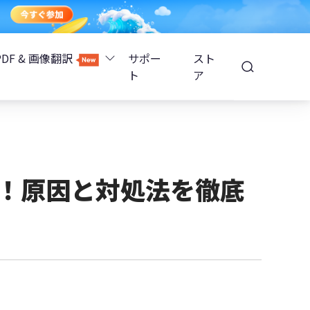
PDF & 画像翻訳
サポー
スト
ト
ア
Image Translator - AI画像翻訳
除
iOS 26
Tenorshare PDNob - AI PDF編集
高精度OCR
ョンロック解除
ない！原因と対処法を徹底
PDNobオンライン
解除
NotebookLMスライド編集
ップ暗号化を解除
Tenoshare PixPretty - AIポートレート編集