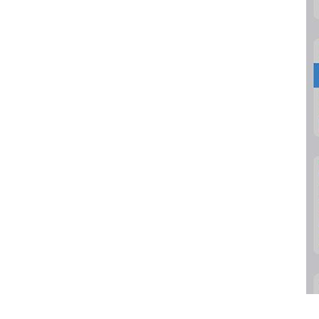
iOS15にアップデートした後、iPhoneが充
電できない場合の対処法
【iOS15/iPadOS15】iPhoneまたはiPadを
最新バージョンにアップデートする方法
iPhoneがiOS 15にアップデートできない時
の直し方
iPadOS15へアップデートできない場合の対
処方法
iPhoneのiOS 15更新中
「support.apple.com/iphone/restore」
が出た時の対処方法
【iOS15.1】iPhoneがiOS 15にアップデー
トできない時の直し方
【最新情報】iOS 15のアップデート不具合
と対処法
「モバイル通信をアップデートできません