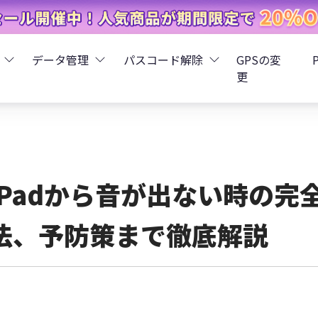
データ管理
パスコード解除
GPSの変
更
ータ復元
iCareFone - LINEデータ転送
Boot - iOS不具合修復
4uKey - iPhoneパスコード解
iOS 26
データ復元
iCareFone - iPhoneデータ転送
iOS 26
oot - Android不具合修復
4MeKey - アクティベーシ
iPadから音が出ない時の
復元
sCare - iTunes不具合修復
iCareFone - AndroidとiOS間でデータ転送
4uKey - iOSパスワード管理
法、予防策まで徹底解説
pデータ復元
ows Boot Genius
iCareFone - WhatsAppデータ転送
4uKey - Android画面ロック
ータ復元
Phone Mirror - 携帯画面ミラーリング
4uKey - iTunesバックア
元
iCareFone - LINEデータ転送 App