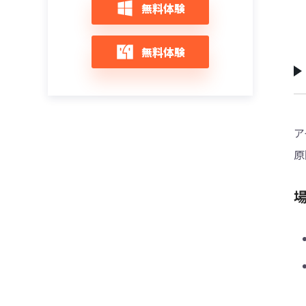
iOS 14/iOS 13/iOS 12：Safariでエラーやク
iPhoneを初期化するとどうなる?初期化す
【随時更新】 iOS 12アップデート不具合情
無料体験
ラッシュ不具合が発生した時の対策
る方法と注意点まとめ
報と対策まとめ
iPhone 12/11をリカバリーモードにする＆
解除する方法
iOS 12アップデートエラーでiPhoneが文鎮
iOS 14/13/12にアップデート・インストー
無料体験
化になった場合の復元策
ルできない時の対策
iPhone 12がリカバリーモードから復元で
きない時の対策
iOS 14/13/12をインストール中にエラーが
iOS 14/13/12へのアップデートを中断する
起きた場合の対処策
対策
iPhone 12をリカバリーモードにならない
時の対策
iOS 14/iOS 13へアップデート中にエラーが
iOS 14/13/12/11アップデート、寒いと
ア
出た時の対策
iPhone Xが反応しない問題の改善方法まと
iPhoneのリカバリモードを起動及び終了す
原
め
る方法
iTunesでミュージックを取り込めず不明な
エラー（-42018）が出た時の対処法
iOS 13/12/11アップデート後、「iCloud設
【iPhone/iPad向け】リカバリーモード解
定をアップデート中」が終わらないの対策
除フリーソフト：ReiBoot
iPhone/iPadで「The iTunes Store is
unable to process purchases at this
iOSアップデートした後iPhone/iPad本体の
iOS 15のアップデート中にiPhoneがリカバ
time」エラーの対処法
発熱問題の対処法
リーモードで文鎮化になった場合の復活方
法
iPhone／iPadで「サーバの識別情報を検証
iPhone：iOS 14/13/12にアップデート後
できません」エラーが頻繁に出る時の対策
LINEを開かないと通知がこない時の対処法
【2024最新】iPadリカバリモードにならな
い・できない時の原因と対処法
iPhoneアップデート中にエラーコード
iOS 13にアップデートした後の不具合と対