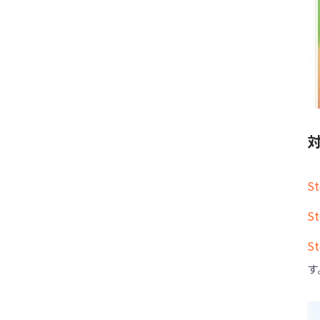
でした」と表示された場合の原因と対処法
【自力かつ簡単】iPhoneのメールボックス
が消えた時の対処法を紹介する
S
S
S
す