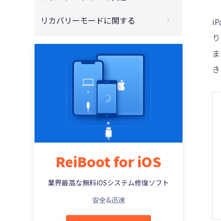
4013、4014が出た時の方法
4DDiG - 動画修復
必見！iPhoneをリセットする方法まとめ
iTunesがアップデートできない場合の対策
リカバリーモードに関する
i
iPhone/iPadはiTunesでアクティベートで
きない(エラー0xe8000013)時の対策
iPhoneがiTunesに認識されずに初期化で
iPhone/iPadがアップデートしたら電源が
り
iPhoneをリカバリーモードから初期化する
きない場合の対処法
入らない・立ち上がらない時の対処策
iPhone・iPad・iPodを復元または更新す
やり方
ま
る際のiTunes エラー 3194の修正方法
iPhone・iPad を売却または譲渡する前に
iPhoneでアプリをダウンロードできない
き
iPhoneがリカバリーモードに入ることがで
完全に初期化する対処法
(アップデートできない)時の対処法
iTunes 不明なエラー 50でiTunesが同期で
きない時の対処法
きない場合の修正方法
パスコードなしでiPhone 12を強制初期化
iOS 14/13/12アップデート後iPhoneでWi-
iPod touchでリカバリーモードに入る二つ
する方法
Fi不具合が発生した時の対処法
iTunes エラー 9006またはiPhone エラー
の方法
9006を修正する方法
パソコンなしの場合を含み、iPhoneを強制
iOS 14/13/12アップデート後、LINEが「重
iTunesを使わずにiPhoneリカバリーモー
初期化する方法
い」「落ちる」場合の対策
iTunesエラー0xE8000015：iPhone/iPad
ドを解除する対策
に接続できない時の対処策
【2021年新版】iPhoneを初期化できない
iOS 12アップデートでリカバリモードにな
iPhoneリカバリーモードを解除するやり方
ReiBoot for iOS
場合の対処方法
ったiPhoneを復元する対処策
iTunesエラーコードとそれぞれの状況に応
iPhoneをリカバリーモードにするやり方
じた解決対策一覧
パソコンなしの場合を含み、iPhoneを強制
iOS 12にアップデートする前に空き容量を
業界最高な無料iOSシステム修復ソフト
初期化する方法
確保する対処策
iPhone Xs/Xs Max/Xr/X/8 ：リカバリーモ
iTunes経由でiOSを復元したら不明エラー
安全&迅速
ードへの入り方
3014が発生、対処方法は？
iPhone 13を工場出荷状態に戻すやり方
iOS 12新機能とアップデートの注意点
iPadのリカバリーモードを解除する対策