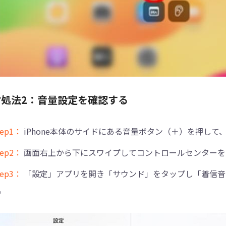
対処法2：音量設定を確認する
tep1：
iPhone本体のサイドにある音量ボタン（＋）を押し
tep2：
画面右上から下にスワイプしてコントロールセンターを
tep3：
「設定」アプリを開き「サウンド」をタップし「着信音
。