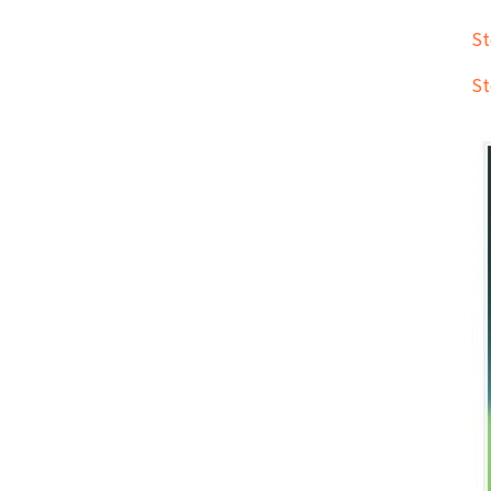
iOS15にアップデートした後、iPhoneが充
S
電できない場合の対処法
【iOS15/iPadOS15】iPhoneまたはiPadを
S
最新バージョンにアップデートする方法
iPhoneがiOS 15にアップデートできない時
の直し方
iPadOS15へアップデートできない場合の対
処方法
iPhoneのiOS 15更新中
「support.apple.com/iphone/restore」
が出た時の対処方法
【iOS15.1】iPhoneがiOS 15にアップデー
トできない時の直し方
【最新情報】iOS 15のアップデート不具合
と対処法
「モバイル通信をアップデートできません