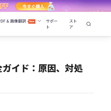
PDF & 画像翻訳
サポー
スト
ト
ア
Image Translator - AI画像翻訳
除
iOS 26
Tenorshare PDNob - AI PDF編集
高精度OCR
ョンロック解除
完全ガイド：原因、対処
PDNobオンライン
解除
NotebookLMスライド編集
ップ暗号化を解除
Tenoshare PixPretty - AIポートレート編集