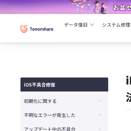
データ復旧
システム修理
UltData - iPhoneデ
Rei
UltData - Android
ReiB
UltData - LINEデータ
iOS不具合修復
Tune
UltData - WhatsAp
初期化に関する
Wind
4DDiG - Windowsデ
iTunesでiPadを初期化できない時の対処方
不明なエラーが発生した
法
4DDiG - Macデータ復
iTunes不明なエラー9、4000、4005、
アップデート中の不具合
パスコードなしでiPadを初期化するやり方