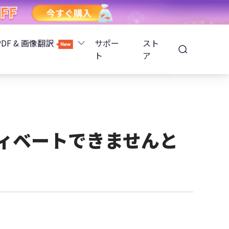
PDF & 画像翻訳
サポー
スト
ト
ア
Image Translator - AI画像翻訳
除
iOS 26
Tenorshare PDNob - AI PDF編集
高精度OCR
ョンロック解除
クティベートできませんと
PDNobオンライン
解除
NotebookLMスライド編集
ップ暗号化を解除
Tenoshare PixPretty - AIポートレート編集