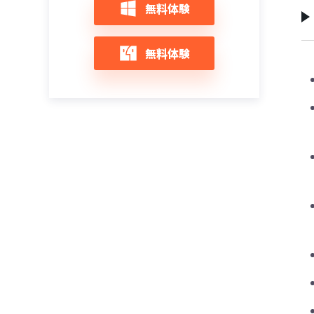
iOS 14/iOS 13/iOS 12：Safariでエラーやク
iPhoneを初期化するとどうなる?初期化す
【随時更新】 iOS 12アップデート不具合情
無料体験
ラッシュ不具合が発生した時の対策
る方法と注意点まとめ
報と対策まとめ
iPhone 12/11をリカバリーモードにする＆
解除する方法
iOS 12アップデートエラーでiPhoneが文鎮
iOS 14/13/12にアップデート・インストー
無料体験
化になった場合の復元策
ルできない時の対策
iPhone 12がリカバリーモードから復元で
きない時の対策
iOS 14/13/12をインストール中にエラーが
iOS 14/13/12へのアップデートを中断する
起きた場合の対処策
対策
iPhone 12をリカバリーモードにならない
時の対策
iOS 14/iOS 13へアップデート中にエラーが
iOS 14/13/12/11アップデート、寒いと
出た時の対策
iPhone Xが反応しない問題の改善方法まと
iPhoneのリカバリモードを起動及び終了す
め
る方法
iTunesでミュージックを取り込めず不明な
エラー（-42018）が出た時の対処法
iOS 13/12/11アップデート後、「iCloud設
【iPhone/iPad向け】リカバリーモード解
定をアップデート中」が終わらないの対策
除フリーソフト：ReiBoot
iPhone/iPadで「The iTunes Store is
unable to process purchases at this
iOSアップデートした後iPhone/iPad本体の
iOS 15のアップデート中にiPhoneがリカバ
time」エラーの対処法
発熱問題の対処法
リーモードで文鎮化になった場合の復活方
法
iPhone／iPadで「サーバの識別情報を検証
iPhone：iOS 14/13/12にアップデート後
できません」エラーが頻繁に出る時の対策
LINEを開かないと通知がこない時の対処法
【2024最新】iPadリカバリモードにならな
い・できない時の原因と対処法
iPhoneアップデート中にエラーコード
iOS 13にアップデートした後の不具合と対