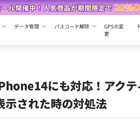
データ管理
パスコード解除
GPSの変
更
ータ復元
iCareFone - LINEデータ転送
Boot - iOS不具合修復
4uKey - iPhoneパスコード解
iOS 26
データ復元
iCareFone - iPhoneデータ転送
iOS 26
oot - Android不具合修復
4MeKey - アクティベーシ
iPhone14にも対応！ア
復元
sCare - iTunes不具合修復
iCareFone - AndroidとiOS間でデータ転送
4uKey - iOSパスワード管理
表示された時の対処法
pデータ復元
ows Boot Genius
iCareFone - WhatsAppデータ転送
4uKey - Android画面ロック
ータ復元
Phone Mirror - 携帯画面ミラーリング
4uKey - iTunesバックア
元
iCareFone - LINEデータ転送 App