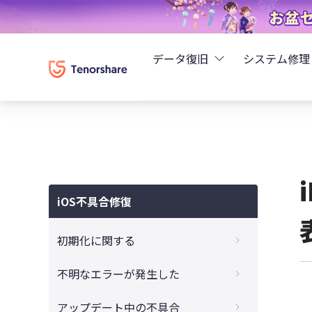
データ復旧
システム修理
UltData - iPhoneデ
Rei
UltData - Android
ReiB
UltData - LINEデータ
iOS不具合修復
Tune
UltData - WhatsAp
初期化に関する
Wind
4DDiG - Windowsデ
iTunesでiPadを初期化できない時の対処方
不明なエラーが発生した
法
4DDiG - Macデータ復
iTunes不明なエラー9、4000、4005、
アップデート中の不具合
パスコードなしでiPadを初期化するやり方