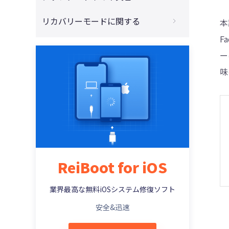
4013、4014が出た時の方法
4DDiG - 動画修復
必見！iPhoneをリセットする方法まとめ
iTunesがアップデートできない場合の対策
リカバリーモードに関する
本
iPhone/iPadはiTunesでアクティベートで
きない(エラー0xe8000013)時の対策
iPhoneがiTunesに認識されずに初期化で
iPhone/iPadがアップデートしたら電源が
F
iPhoneをリカバリーモードから初期化する
きない場合の対処法
入らない・立ち上がらない時の対処策
iPhone・iPad・iPodを復元または更新す
やり方
ー
る際のiTunes エラー 3194の修正方法
iPhone・iPad を売却または譲渡する前に
iPhoneでアプリをダウンロードできない
味
iPhoneがリカバリーモードに入ることがで
完全に初期化する対処法
(アップデートできない)時の対処法
iTunes 不明なエラー 50でiTunesが同期で
きない時の対処法
きない場合の修正方法
パスコードなしでiPhone 12を強制初期化
iOS 14/13/12アップデート後iPhoneでWi-
iPod touchでリカバリーモードに入る二つ
する方法
Fi不具合が発生した時の対処法
iTunes エラー 9006またはiPhone エラー
の方法
9006を修正する方法
パソコンなしの場合を含み、iPhoneを強制
iOS 14/13/12アップデート後、LINEが「重
iTunesを使わずにiPhoneリカバリーモー
初期化する方法
い」「落ちる」場合の対策
iTunesエラー0xE8000015：iPhone/iPad
ドを解除する対策
に接続できない時の対処策
【2021年新版】iPhoneを初期化できない
iOS 12アップデートでリカバリモードにな
iPhoneリカバリーモードを解除するやり方
ReiBoot for iOS
場合の対処方法
ったiPhoneを復元する対処策
iTunesエラーコードとそれぞれの状況に応
iPhoneをリカバリーモードにするやり方
じた解決対策一覧
パソコンなしの場合を含み、iPhoneを強制
iOS 12にアップデートする前に空き容量を
業界最高な無料iOSシステム修復ソフト
初期化する方法
確保する対処策
iPhone Xs/Xs Max/Xr/X/8 ：リカバリーモ
iTunes経由でiOSを復元したら不明エラー
安全&迅速
ードへの入り方
3014が発生、対処方法は？
iPhone 13を工場出荷状態に戻すやり方
iOS 12新機能とアップデートの注意点
iPadのリカバリーモードを解除する対策