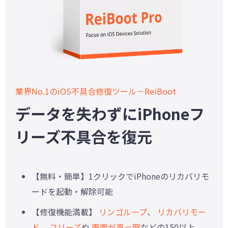
業界No.1のiOS不具合修復ツール－ReiBoot
データを失わずにiPhoneフ
リーズ不具合を復元
【無料・簡単】1クリックでiPhoneのリカバリモ
ードを起動・解除可能
【修復機能満載】
リンゴループ
、
リカバリモー
ド
、
フリーズ
や
画面が真っ暗
などの150以上