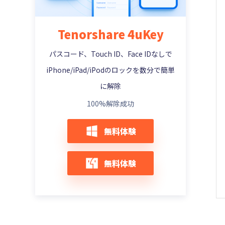
【管理者・子供】スクリーンタイムパスコ
解除できない場合の対処方法
iPadロックを解除できない？慌てずiPadを
ードを忘れた場合の解決策
【2025年最新】iPhone・iPadを脱獄する
Apple IDサーバーへの接続中にエラーが起
初期化する裏技
方法
iPhoneの自動ロック設定が変更できない場
きました時の100％有効な対策
【最新版6選】iPhone スクリーンタイムを
Tenorshare 4uKey
合の原因と対処法
iPadOS16 アップデートでiPadパスコード
強制解除する裏ワザ
Apple IDのロックを解除する4つの方法
Apple IDのロックを解除する4つの方法
ロックを解除できない場合の対処法
パスコード、Touch ID、Face IDなしで
iPhoneロックパスワードを変更または再設
【自分用・子供用】iPhone スクリーンタ
「iPhoneを探す」をオフにできない場合の
Apple IDなしでiPhoneを工場出荷時の状態
定する方法［4桁/6桁にする］
iPadパスコード解除【パソコンがない】
イムを設定・変更する
対処方法
iPhone/iPad/iPodのロックを数分で簡単
に戻す（初期化する）最適な2策
iPhone・iPadパスコードが勝手に4桁から
iPad パスコードを忘れたら、初期化したい
に解除
スクリーンタイムでSafariを制限できない
iPhoneのカメラ撮影でシャッター音を消す
Apple ID がロックされたまたは無効になっ
6桁に変わった時の対処法
場合の対処法
方法
iPadの永久ロック解除方法まとめ！忘れた
た時の解決方法
100%解除成功
iPhoneパスコードが合ってるのにロック解
パスコードでも復旧可能！
スクリーンタイムでSafariを制限する操作
Apple Watchアク ティベーション ロック
【解決方法】iPhone・iPadでapple idを変
除ができない時の対処法
手順
を強制解除する方法
無料体験
iPadのパスコードを解除する裏ワザ - パソ
更する方法
【4桁・6桁】iPhoneのパスコードが分か
コンなしで可能
【iPhone/iPad】LINEの時間制限を解除す
初期化されたiPhoneにアクティベーション
Apple IDを削除するとApple IDアカウント
る方法
る方法
ロックがかかる時の対処法
iPadのタッチパネルが反応しない？ロック
を完全に削除する方法
無料体験
今すぐTenorshare 4uKeyを無料ダウンロ
解除ができない場合の対処法
パスコードなしでiPhone スクリーンタイ
iPhone 紛失モードを解除する方法 | 強制及
アップル IDが忘れたときの対策
ードする【2025年最新版】
ムを解除する裏ワザ
び非強制方法
「Apple IDがロックされています」と表示
iPhoneロック解除
iPad スクリーンタイム パスコードを解除す
iPhoneのアクティベーションロックを確認
される時の対処法
る裏ワザ
する方法
iPhone画面ロック解除