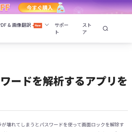
PDF & 画像翻訳
サポー
スト
ト
ア
Image Translator - AI画像翻訳
除
iOS 26
Tenorshare PDNob - AI PDF編集
高精度OCR
ョンロック解除
パスワードを解析するアプリを
PDNobオンライン
解除
NotebookLMスライド編集
ップ暗号化を解除
Tenoshare PixPretty - AIポートレート編集
、カメラが壊れてしまうとパスワードを使って画面ロックを解除す