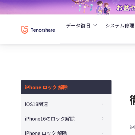
データ復旧
システム修理
UltData - iPhoneデ
Rei
UltData - Android
ReiB
UltData - LINEデータ
iPhone ロック 解除
Tune
UltData - WhatsAp
iOS18関連
Wind
4DDiG - Windowsデ
iOS18のパスワードアプリの使い方と
iPhone16のロック解除
iOS17/16/15 で使える代替手段
i
4DDiG - Macデータ復
iPhone 16のパスコードを忘れた時の解除
iPhone ロック 解除
iOS 18でパスワード管理が劇的に変わる！