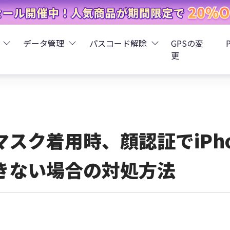
データ管理
パスコード解除
GPSの変
更
ータ復元
iCareFone - LINEデータ転送
Boot - iOS不具合修復
4uKey - iPhoneパスコード解
iOS 26
データ復元
iCareFone - iPhoneデータ転送
iOS 26
oot - Android不具合修復
4MeKey - アクティベーシ
マスク着用時、顔認証でiPh
復元
sCare - iTunes不具合修復
iCareFone - AndroidとiOS間でデータ転送
4uKey - iOSパスワード管理
きない場合の対処方法
pデータ復元
ows Boot Genius
iCareFone - WhatsAppデータ転送
4uKey - Android画面ロック
ータ復元
Phone Mirror - 携帯画面ミラーリング
4uKey - iTunesバックア
元
iCareFone - LINEデータ転送 App