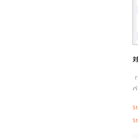
対
「
バ
S
S