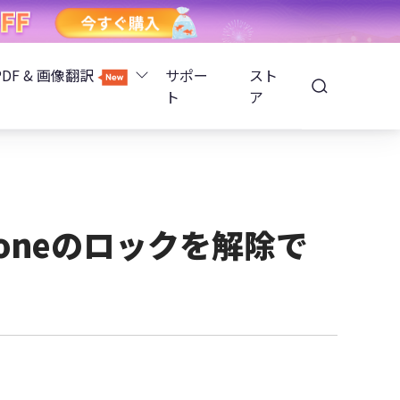
PDF & 画像翻訳
サポー
スト
ト
ア
Image Translator - AI画像翻訳
除
iOS 26
Tenorshare PDNob - AI PDF編集
高精度OCR
ョンロック解除
oneのロックを解除で
PDNobオンライン
解除
NotebookLMスライド編集
ップ暗号化を解除
Tenoshare PixPretty - AIポートレート編集