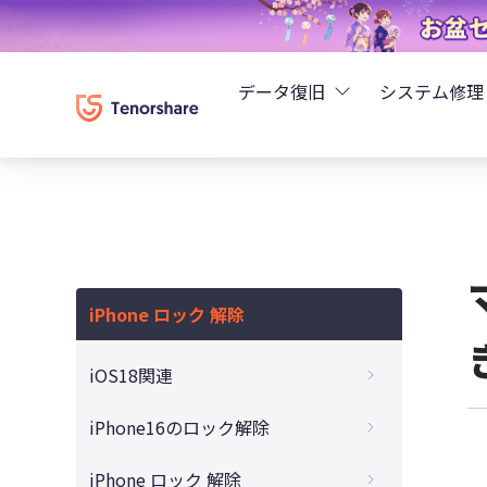
データ復旧
システム修理
UltData - iPhoneデ
Rei
UltData - Android
ReiB
UltData - LINEデータ
iPhone ロック 解除
Tune
UltData - WhatsAp
iOS18関連
Wind
4DDiG - Windowsデ
iOS18のパスワードアプリの使い方と
iPhone16のロック解除
iOS17/16/15 で使える代替手段
4DDiG - Macデータ復
iPhone 16のパスコードを忘れた時の解除
iPhone ロック 解除
iOS 18でパスワード管理が劇的に変わる！