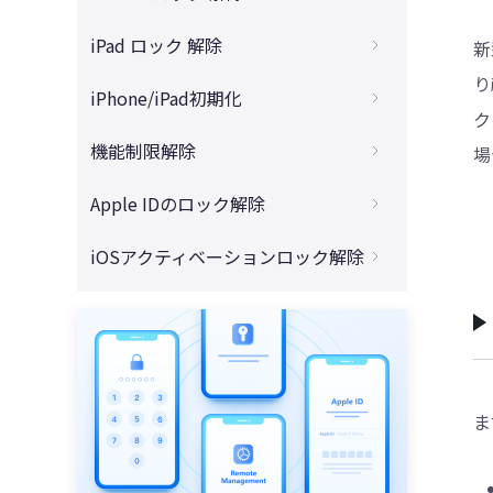
方法
新パスワードアプリのすべて
4DDiG - 動画修復
緊急通報でiPhoneパスコードを解除する裏
iPad ロック 解除
新
【解決済】パスワードを忘れたiPhone 16
iOS18 パスワードアプリVS Password：最
ワザ
を初期化する完全ガイド
り
強のセキュリティ対策はどっち？
【2025最新】「ipad/iphoneは使用できま
iPhone/iPad初期化
【2025年最新】iPhoneのTouch IDが反応
iPhone16/15シリーズの画面ロックを解除
せん」と出た場合の解除対策
ク
iOS 18スクリーンタイムが効かない/クラッ
しない場合の原因とその対処法
する裏ワザ
iPhone初期化方法と注意点│初期化する前
シュする問題の簡単な解決方法
機能制限解除
場
「iPadは使用できません」になった時の解
iPhoneの顔認証が急にできない場合の原因
に必ずやるべきこと
【パスワード不要】iPhone16/15の機能制
決策！永久ロックを解除する完全ガイド
iOS 18でiCloud をバイパスするための最も
と対処法
CLOMO MDMとは？機能一覧と使い方を解
限を解除する方法
Apple IDのロック解除
iPhone・iPadを遠隔で初期化できない場合
効果的なガイド
iPadロック解除
説
初心者必見！iPhoneロック解除ソフトお勧
の対処方法
iPhone16からApple ID アカウントを削除
iPhone・iPadから古いApple IDを削除する
め5選
iOSアクティベーションロック解除
iPad パスコードを忘れた
【2025年】iPhoneスクリーンタイムの抜
する方法
iPhoneを強制初期化する
方法
け道6選をご紹介
iPhoneがセキュリティロックアウトになっ
iPadパスコード解除裏ワザ
今すぐTenorshare 4MeKeyを無料ダウン
パスワードを忘れて、iPhone16/15を強制
iPhoneパスコードを忘れて初期化したくな
Apple IDのメールアドレスが使えない場合
た場合の直し方
iPad・iPhone上の時間制限を解除する方法
ロードする【アクティベーションロック強
初期化する方法
い
の解決策
iPadを工場出荷状態に戻す
制解除ツール】
iPhoneパスワードを忘れた！iPhoneを開
スクリーンタイムパスコードなしでiPhone
パスコードやFace IDを使わずに
Apple IDやパスワードを忘れて、iPhoneを
けない時の対処法をご案内する
iPadパスコードを設定していないのに、パ
を初期化する方法
【超簡単】iOS17のアクティベーションロ
iPhone16/15の画面ロックを解除するやり
初期化できない場合の対法
スコード要求が出た場合の対処法
ックを解除する方法
方
ま
iPhone・iPadのパスコードを入力しても進
お子様のiPhoneがスクリーンタイムの休止
「このApple IDは有効ではありません」と
まない場合の解除方法
iPadがセキュリティロックアウトになった
時間を無視して使える場合の対処法
iPadのアクティベーション ロックを解除す
「iPhoneは使用できません」が表示された
表示されてログインできない場合の対処方
場合の解除方法
る方法
原因と対処法【5選】
マスク着用時、顔認証でiPhoneのロックを
法