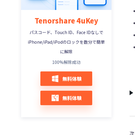
【管理者・子供】スクリーンタイムパスコ
解除できない場合の対処方法
iPadロックを解除できない？慌てずiPadを
ードを忘れた場合の解決策
【2025年最新】iPhone・iPadを脱獄する
Apple IDサーバーへの接続中にエラーが起
初期化する裏技
方法
iPhoneの自動ロック設定が変更できない場
きました時の100％有効な対策
【最新版6選】iPhone スクリーンタイムを
Tenorshare 4uKey
合の原因と対処法
iPadOS16 アップデートでiPadパスコード
強制解除する裏ワザ
Apple IDのロックを解除する4つの方法
Apple IDのロックを解除する4つの方法
ロックを解除できない場合の対処法
パスコード、Touch ID、Face IDなしで
iPhoneロックパスワードを変更または再設
【自分用・子供用】iPhone スクリーンタ
「iPhoneを探す」をオフにできない場合の
Apple IDなしでiPhoneを工場出荷時の状態
定する方法［4桁/6桁にする］
iPadパスコード解除【パソコンがない】
イムを設定・変更する
対処方法
iPhone/iPad/iPodのロックを数分で簡単
に戻す（初期化する）最適な2策
iPhone・iPadパスコードが勝手に4桁から
iPad パスコードを忘れたら、初期化したい
に解除
スクリーンタイムでSafariを制限できない
iPhoneのカメラ撮影でシャッター音を消す
Apple ID がロックされたまたは無効になっ
6桁に変わった時の対処法
場合の対処法
方法
iPadの永久ロック解除方法まとめ！忘れた
た時の解決方法
100%解除成功
iPhoneパスコードが合ってるのにロック解
パスコードでも復旧可能！
スクリーンタイムでSafariを制限する操作
Apple Watchアク ティベーション ロック
【解決方法】iPhone・iPadでapple idを変
除ができない時の対処法
手順
を強制解除する方法
無料体験
iPadのパスコードを解除する裏ワザ - パソ
更する方法
【4桁・6桁】iPhoneのパスコードが分か
コンなしで可能
【iPhone/iPad】LINEの時間制限を解除す
初期化されたiPhoneにアクティベーション
Apple IDを削除するとApple IDアカウント
る方法
る方法
ロックがかかる時の対処法
iPadのタッチパネルが反応しない？ロック
を完全に削除する方法
無料体験
今すぐTenorshare 4uKeyを無料ダウンロ
解除ができない場合の対処法
パスコードなしでiPhone スクリーンタイ
iPhone 紛失モードを解除する方法 | 強制及
アップル IDが忘れたときの対策
ードする【2025年最新版】
ムを解除する裏ワザ
び非強制方法
「Apple IDがロックされています」と表示
iPhoneロック解除
iPad スクリーンタイム パスコードを解除す
iPhoneのアクティベーションロックを確認
される時の対処法
る裏ワザ
する方法
iPhone画面ロック解除
次