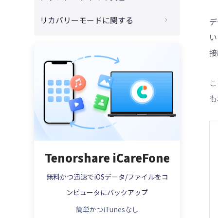
4013、4014が出た時の方法
4DDiG - 動画修復
必見！iPhoneをリセットする方法まとめ
iTunesがアップデートできない場合の対策
リカバリーモードに関する
デ
iPhone/iPadはiTunesでアクティベートで
きない(エラー0xe8000013)時の対策
iPhoneがiTunesに認識されずに初期化で
iPhone/iPadがアップデートしたら電源が
い
iPhoneをリカバリーモードから初期化する
きない場合の対処法
入らない・立ち上がらない時の対処策
iPhone・iPad・iPodを復元または更新す
やり方
接
る際のiTunes エラー 3194の修正方法
iPhone・iPad を売却または譲渡する前に
iPhoneでアプリをダウンロードできない
iPhoneがリカバリーモードに入ることがで
完全に初期化する対処法
(アップデートできない)時の対処法
iTunes 不明なエラー 50でiTunesが同期で
きない時の対処法
こ
きない場合の修正方法
パスコードなしでiPhone 12を強制初期化
iOS 14/13/12アップデート後iPhoneでWi-
iPod touchでリカバリーモードに入る二つ
も
する方法
Fi不具合が発生した時の対処法
iTunes エラー 9006またはiPhone エラー
の方法
9006を修正する方法
パソコンなしの場合を含み、iPhoneを強制
iOS 14/13/12アップデート後、LINEが「重
iTunesを使わずにiPhoneリカバリーモー
初期化する方法
い」「落ちる」場合の対策
iTunesエラー0xE8000015：iPhone/iPad
ドを解除する対策
に接続できない時の対処策
【2021年新版】iPhoneを初期化できない
iOS 12アップデートでリカバリモードにな
iPhoneリカバリーモードを解除するやり方
Tenorshare iCareFone
場合の対処方法
ったiPhoneを復元する対処策
iTunesエラーコードとそれぞれの状況に応
iPhoneをリカバリーモードにするやり方
じた解決対策一覧
パソコンなしの場合を含み、iPhoneを強制
iOS 12にアップデートする前に空き容量を
無料かつ迅速でiOSデータ/ファイルをコ
初期化する方法
確保する対処策
iPhone Xs/Xs Max/Xr/X/8 ：リカバリーモ
iTunes経由でiOSを復元したら不明エラー
ンピュータにバックアップ
ードへの入り方
3014が発生、対処方法は？
iPhone 13を工場出荷状態に戻すやり方
iOS 12新機能とアップデートの注意点
簡単かつiTunesなし
iPadのリカバリーモードを解除する対策