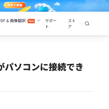
PDF & 画像翻訳
サポー
スト
ト
ア
Image Translator - AI画像翻訳
除
iOS 26
Tenorshare PDNob - AI PDF編集
高精度OCR
ョンロック解除
ホがパソコンに接続でき
PDNobオンライン
解除
NotebookLMスライド編集
ップ暗号化を解除
Tenoshare PixPretty - AIポートレート編集