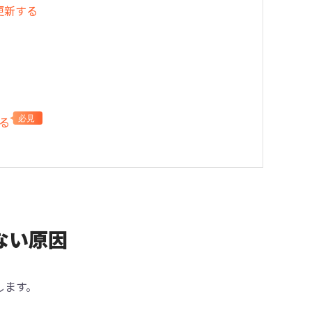
に更新する
する
必見
きない原因
します。