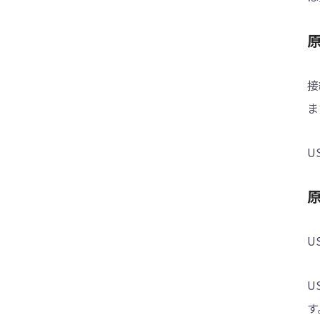
iPhoneのアップデートが終わらない時の対
処法
iOS15のアップデートが終わらない/進まな
い場合の対処方法
接
iPhone・iPadで「iOSは最新です」が表
ま
示、アップデートできない場合の対処法
iOS 15 アップデートが「残り時間を計算
U
中」のまま進まないときの対処方法
iPadOS15へアップデートできない場合の対
処方法
iOS15にアップデート後、iPhone本体が熱
くなる、発熱する問題の対処法
U
iOS 15のアップデート中に利用規約から進
まない場合の対策
U
iOS 14アップデート不具合と対処法まとめ
す