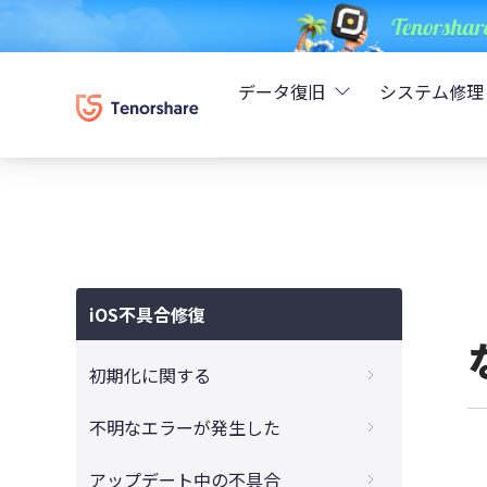
データ復旧
システム修理
UltData - iPhoneデ
Rei
UltData - Android
ReiB
UltData - LINEデータ
iOS不具合修復
Tune
UltData - WhatsAp
初期化に関する
Wind
4DDiG - Windowsデ
iTunesでiPadを初期化できない時の対処方
不明なエラーが発生した
法
4DDiG - Macデータ復
iTunes不明なエラー9、4000、4005、
アップデート中の不具合
パスコードなしでiPadを初期化するやり方