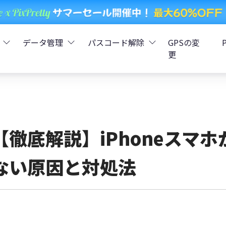
データ管理
パスコード解除
GPSの変
更
ータ復元
iCareFone - LINEデータ転送
Boot - iOS不具合修復
4uKey - iPhoneパスコード解
iOS 26
データ復元
iCareFone - iPhoneデータ転送
iOS 26
oot - Android不具合修復
4MeKey - アクティベーシ
【徹底解説】iPhoneスマ
復元
sCare - iTunes不具合修復
iCareFone - AndroidとiOS間でデータ転送
4uKey - iOSパスワード管理
ない原因と対処法
pデータ復元
ows Boot Genius
iCareFone - WhatsAppデータ転送
4uKey - Android画面ロック
ータ復元
Phone Mirror - 携帯画面ミラーリング
4uKey - iTunesバックア
元
iCareFone - LINEデータ転送 App