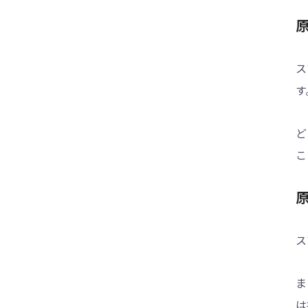
されたままの対策
iPhoneアップデートで「アップデートを検
証できません」の対策
ス
iOS 14アップデート不具合と対処法まとめ
す
iOS14へのアップデートを中止する方法
iOS 14をアップデート・インストールでき
ど
ない時の対処方法
こ
iPhoneのアップデートが終わらない時の対
処法
【最新情報】iOS 15ベータ版のアップデー
ト不具合と対処法
ス
iPhoneがiOS 15にアップデートできない時
の直し方
ま
iPhoneソフトウェアアップデートサーバに
接続できない時の解決法
は