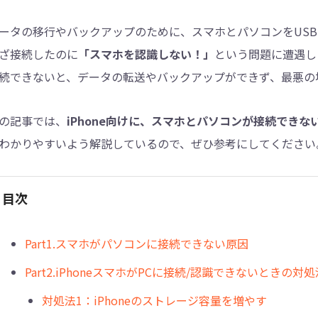
ータの移行やバックアップのために、スマホとパソコンをUS
4DDiG - 重複ファイル検索・削除
ざ接続したのに
「スマホを認識しない！」
という問題に遭遇し
Tenorshare Cleamio - Mac重複ファイル検索
続できないと、データの転送やバックアップができず、最悪の
の記事では、
iPhone向けに、スマホとパソコンが接続でき
わかりやすいよう解説しているので、ぜひ参考にしてください
目次
Part1.スマホがパソコンに接続できない原因
Part2.iPhoneスマホがPCに接続/認識できないときの対処
対処法1：iPhoneのストレージ容量を増やす