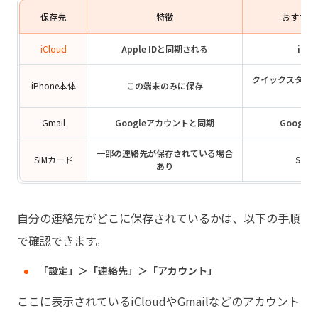
保存先
特徴
おすすめ
iCloud
Apple IDと同期される
iCl
クイックスター
iPhone本体
この端末のみに保存
Gmail
Googleアカウントと同期
Google
一部の連絡先が保存されている場合
SIMカード
SIM
あり
自分の連絡先がどこに保存されているかは、以下の手順
で確認できます。
「設定」＞「連絡先」＞「アカウント」
ここに表示されているiCloudやGmailなどのアカウント