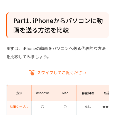
を送る
Part4. iPhoneからパソコンに動画を送
Part1. iPhoneからパソコンに動
れない原因と対処法
画を送る方法を比較
Part5. 4K動画・大容量動画をパソコン
に送るおすすめ方法
まずは、iPhoneの動画をパソコンへ送る代表的な方法
Part6. パソコンに取り込んだ動画はどこ
を比較してみましょう。
に保存される？
Part7. iPhone動画転送に関するよくあ
スワイプしてご覧ください
る質問
方法
Windows
Mac
容量制限
転送速
USBケーブル
○
○
なし
★★★★