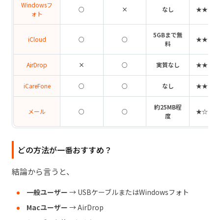
Windowsフ
○
×
なし
★★★★
ォト
5GBまで無
iCloud
○
○
★★★☆
料
AirDrop
×
○
実質なし
★★★★
iCareFone
○
○
なし
★★★★
約25MB程
メール
○
○
★☆☆☆
度
どの方法が一番おすすめ？
結論から言うと、
一般ユーザー
→ USBケーブルまたはWindowsフォト
Macユーザー
→ AirDrop