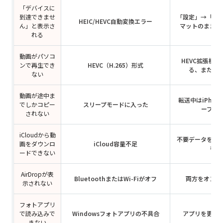
「デバイスに
到達できませ
「設定」→「写
HEIC/HEVC自動変換エラー
ん」と表示さ
マットのまま転
れる
動画がパソコ
HEVC拡張機
ンで再生でき
HEVC（H.265）形式
る、またはM
ない
動画が途中ま
転送中はiPho
でしかコピー
スリープモードに入った
ープを
されない
iCloudから動
不要データを削
画をダウンロ
iCloud容量不足
を追
ードできない
AirDropが表
BluetoothまたはWi-Fiがオフ
両方をオンに
示されない
フォトアプリ
で読み込みで
Windowsフォトアプリの不具合
アプリを更新
きない