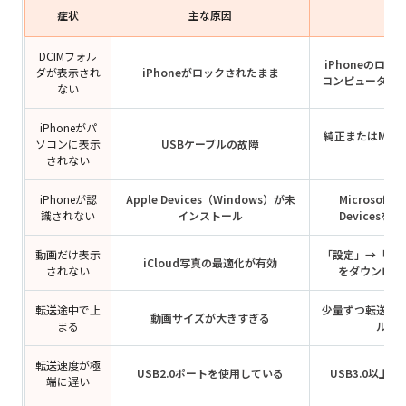
症状
主な原因
対
DCIMフォル
iPhoneのロ
ダが表示され
iPhoneがロックされたまま
コンピュータを
ない
iPhoneがパ
純正またはMFi
ソコンに表示
USBケーブルの故障
されない
iPhoneが認
Apple Devices（Windows）が未
Microsoft 
識されない
インストール
Devices
動画だけ表示
「設定」→「写
iCloud写真の最適化が有効
されない
をダウンロー
転送途中で止
少量ずつ転送す
動画サイズが大きすぎる
まる
ルを
転送速度が極
USB2.0ポートを使用している
USB3.0以上
端に遅い