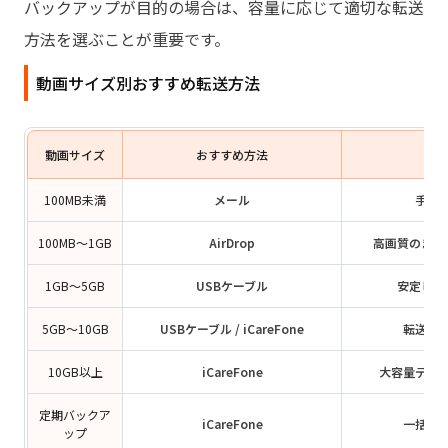
バックアップが目的の場合は、容量に応じて適切な転送
方法を選ぶことが重要です。
動画サイズ別おすすめ転送方法
動画サイズ
おすすめ方法
100MB未満
メール
手軽
100MB〜1GB
AirDrop
高画質のまま
1GB〜5GB
USBケーブル
安定して
5GB〜10GB
USBケーブル / iCareFone
転送失
10GB以上
iCareFone
大容量デー
定期バックア
iCareFone
一括管
ップ