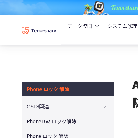
データ復旧
システム修理
UltData - iPhoneデ
Rei
UltData - Android
ReiB
UltData - LINEデータ
iPhone ロック 解除
Tune
UltData - WhatsAp
iOS18関連
Wind
4DDiG - Windowsデ
iOS18のパスワードアプリの使い方と
iPhone16のロック解除
iOS17/16/15 で使える代替手段
4DDiG - Macデータ復
iPhone 16のパスコードを忘れた時の解除
iPhone ロック 解除
iOS 18でパスワード管理が劇的に変わる！