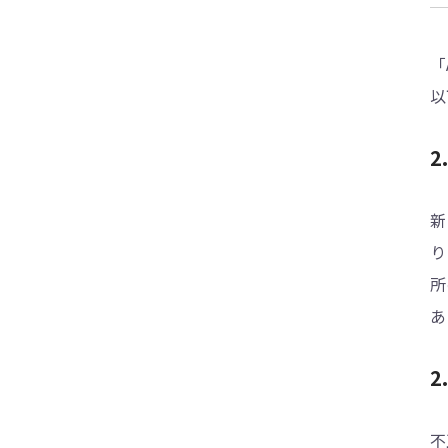
ザ
iPhone・iPadのパスコードが「3時間後の
「
次」場合の解除方法
以
2
新
り
所
あ
2
不