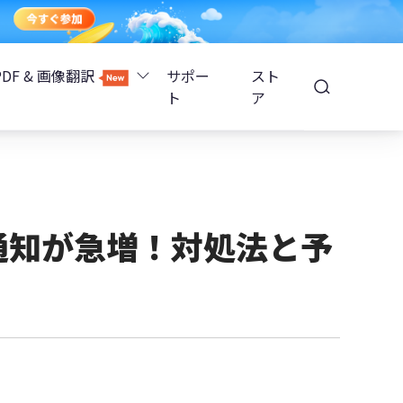
PDF & 画像翻訳
サポー
スト
ト
ア
Image Translator - AI画像翻訳
除
iOS 26
Tenorshare PDNob - AI PDF編集
高精度OCR
ョンロック解除
ン通知が急増！対処法と予
PDNobオンライン
解除
NotebookLMスライド編集
ップ暗号化を解除
Tenoshare PixPretty - AIポートレート編集