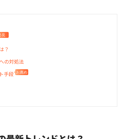
必見
因は？
合への対処法
ット手段
お薦め
ン通知の最新トレンドとは？