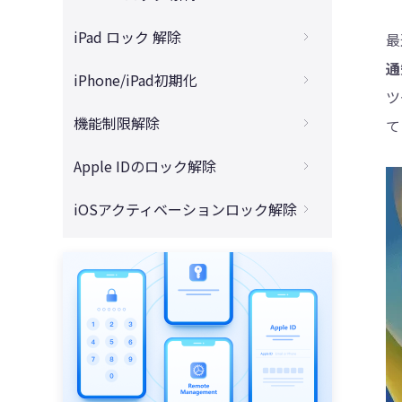
方法
新パスワードアプリのすべて
4DDiG - 動画修復
緊急通報でiPhoneパスコードを解除する裏
iPad ロック 解除
最
【解決済】パスワードを忘れたiPhone 16
iOS18 パスワードアプリVS Password：最
ワザ
を初期化する完全ガイド
通
強のセキュリティ対策はどっち？
【2025最新】「ipad/iphoneは使用できま
iPhone/iPad初期化
【2025年最新】iPhoneのTouch IDが反応
iPhone16/15シリーズの画面ロックを解除
せん」と出た場合の解除対策
ツ
iOS 18スクリーンタイムが効かない/クラッ
しない場合の原因とその対処法
する裏ワザ
iPhone初期化方法と注意点│初期化する前
シュする問題の簡単な解決方法
機能制限解除
て
「iPadは使用できません」になった時の解
iPhoneの顔認証が急にできない場合の原因
に必ずやるべきこと
【パスワード不要】iPhone16/15の機能制
決策！永久ロックを解除する完全ガイド
iOS 18でiCloud をバイパスするための最も
と対処法
CLOMO MDMとは？機能一覧と使い方を解
限を解除する方法
Apple IDのロック解除
iPhone・iPadを遠隔で初期化できない場合
効果的なガイド
iPadロック解除
説
初心者必見！iPhoneロック解除ソフトお勧
の対処方法
iPhone16からApple ID アカウントを削除
iPhone・iPadから古いApple IDを削除する
め5選
iOSアクティベーションロック解除
iPad パスコードを忘れた
【2025年】iPhoneスクリーンタイムの抜
する方法
iPhoneを強制初期化する
方法
け道6選をご紹介
iPhoneがセキュリティロックアウトになっ
iPadパスコード解除裏ワザ
今すぐTenorshare 4MeKeyを無料ダウン
パスワードを忘れて、iPhone16/15を強制
iPhoneパスコードを忘れて初期化したくな
Apple IDのメールアドレスが使えない場合
た場合の直し方
iPad・iPhone上の時間制限を解除する方法
ロードする【アクティベーションロック強
初期化する方法
い
の解決策
iPadを工場出荷状態に戻す
制解除ツール】
iPhoneパスワードを忘れた！iPhoneを開
スクリーンタイムパスコードなしでiPhone
パスコードやFace IDを使わずに
Apple IDやパスワードを忘れて、iPhoneを
けない時の対処法をご案内する
iPadパスコードを設定していないのに、パ
を初期化する方法
【超簡単】iOS17のアクティベーションロ
iPhone16/15の画面ロックを解除するやり
初期化できない場合の対法
スコード要求が出た場合の対処法
ックを解除する方法
方
iPhone・iPadのパスコードを入力しても進
お子様のiPhoneがスクリーンタイムの休止
「このApple IDは有効ではありません」と
まない場合の解除方法
iPadがセキュリティロックアウトになった
時間を無視して使える場合の対処法
iPadのアクティベーション ロックを解除す
「iPhoneは使用できません」が表示された
表示されてログインできない場合の対処方
場合の解除方法
る方法
原因と対処法【5選】
マスク着用時、顔認証でiPhoneのロックを
法