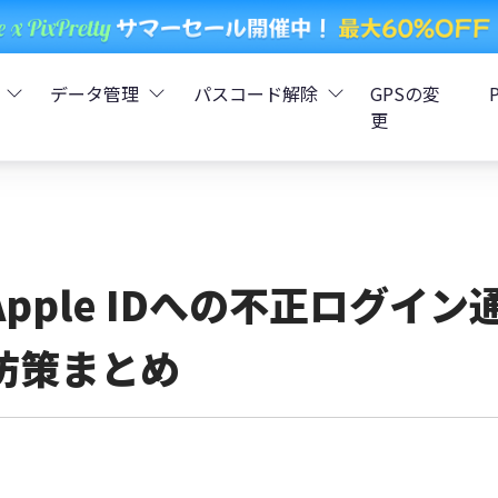
データ管理
パスコード解除
GPSの変
更
ータ復元
iCareFone - LINEデータ転送
Boot - iOS不具合修復
4uKey - iPhoneパスコード解
iOS 26
データ復元
iCareFone - iPhoneデータ転送
iOS 26
oot - Android不具合修復
4MeKey - アクティベーシ
Apple IDへの不正ログイ
復元
sCare - iTunes不具合修復
iCareFone - AndroidとiOS間でデータ転送
4uKey - iOSパスワード管理
防策まとめ
pデータ復元
ows Boot Genius
iCareFone - WhatsAppデータ転送
4uKey - Android画面ロック
ータ復元
Phone Mirror - 携帯画面ミラーリング
4uKey - iTunesバックア
元
iCareFone - LINEデータ転送 App