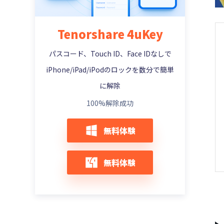
【管理者・子供】スクリーンタイムパスコ
解除できない場合の対処方法
iPadロックを解除できない？慌てずiPadを
ードを忘れた場合の解決策
【2025年最新】iPhone・iPadを脱獄する
Apple IDサーバーへの接続中にエラーが起
初期化する裏技
方法
iPhoneの自動ロック設定が変更できない場
きました時の100％有効な対策
【最新版6選】iPhone スクリーンタイムを
Tenorshare 4uKey
合の原因と対処法
iPadOS16 アップデートでiPadパスコード
強制解除する裏ワザ
Apple IDのロックを解除する4つの方法
Apple IDのロックを解除する4つの方法
ロックを解除できない場合の対処法
パスコード、Touch ID、Face IDなしで
iPhoneロックパスワードを変更または再設
【自分用・子供用】iPhone スクリーンタ
「iPhoneを探す」をオフにできない場合の
Apple IDなしでiPhoneを工場出荷時の状態
定する方法［4桁/6桁にする］
iPadパスコード解除【パソコンがない】
イムを設定・変更する
対処方法
iPhone/iPad/iPodのロックを数分で簡単
に戻す（初期化する）最適な2策
iPhone・iPadパスコードが勝手に4桁から
iPad パスコードを忘れたら、初期化したい
に解除
スクリーンタイムでSafariを制限できない
iPhoneのカメラ撮影でシャッター音を消す
Apple ID がロックされたまたは無効になっ
6桁に変わった時の対処法
場合の対処法
方法
iPadの永久ロック解除方法まとめ！忘れた
た時の解決方法
100%解除成功
iPhoneパスコードが合ってるのにロック解
パスコードでも復旧可能！
スクリーンタイムでSafariを制限する操作
Apple Watchアク ティベーション ロック
【解決方法】iPhone・iPadでapple idを変
除ができない時の対処法
手順
を強制解除する方法
無料体験
iPadのパスコードを解除する裏ワザ - パソ
更する方法
【4桁・6桁】iPhoneのパスコードが分か
コンなしで可能
【iPhone/iPad】LINEの時間制限を解除す
初期化されたiPhoneにアクティベーション
Apple IDを削除するとApple IDアカウント
る方法
る方法
ロックがかかる時の対処法
iPadのタッチパネルが反応しない？ロック
を完全に削除する方法
無料体験
今すぐTenorshare 4uKeyを無料ダウンロ
解除ができない場合の対処法
パスコードなしでiPhone スクリーンタイ
iPhone 紛失モードを解除する方法 | 強制及
アップル IDが忘れたときの対策
ードする【2025年最新版】
ムを解除する裏ワザ
び非強制方法
「Apple IDがロックされています」と表示
iPhoneロック解除
iPad スクリーンタイム パスコードを解除す
iPhoneのアクティベーションロックを確認
される時の対処法
る裏ワザ
する方法
iPhone画面ロック解除