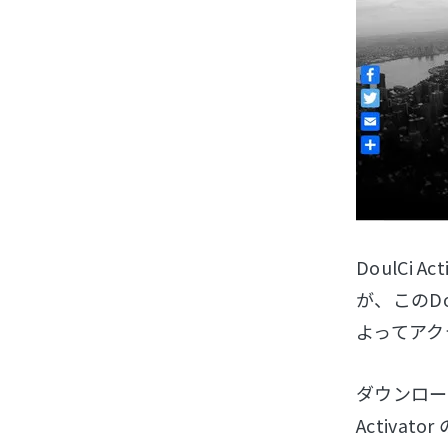
DoulC
が、このDo
よってアク
ダウンロー
Activ