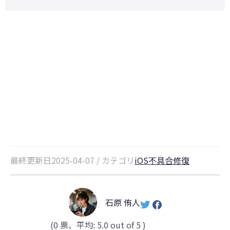
iPadの電源が切れない！強制再起
動不可でも即解決する対処法も紹
介！
最終更新日2025-04-07 / カテゴリ
iOS不具合修復
石原 侑人
(
0
票、平均:
5.0
out of 5 )