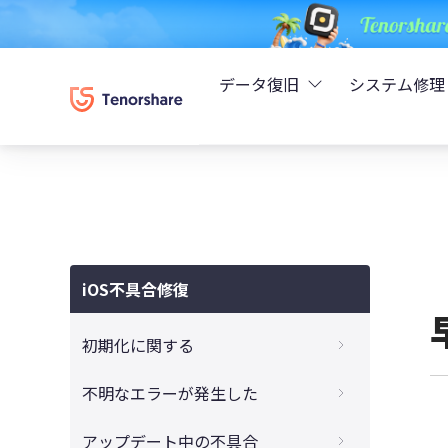
データ復旧
システム修理
UltData - iPhoneデ
Rei
UltData - Android
ReiB
UltData - LINEデータ
iOS不具合修復
Tune
UltData - WhatsAp
初期化に関する
Wind
4DDiG - Windowsデ
iTunesでiPadを初期化できない時の対処方
不明なエラーが発生した
法
4DDiG - Macデータ復
iTunes不明なエラー9、4000、4005、
アップデート中の不具合
パスコードなしでiPadを初期化するやり方