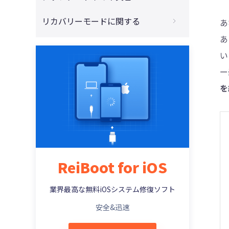
4013、4014が出た時の方法
4DDiG - 動画修復
必見！iPhoneをリセットする方法まとめ
iTunesがアップデートできない場合の対策
リカバリーモードに関する
あ
iPhone/iPadはiTunesでアクティベートで
きない(エラー0xe8000013)時の対策
iPhoneがiTunesに認識されずに初期化で
iPhone/iPadがアップデートしたら電源が
あ
iPhoneをリカバリーモードから初期化する
きない場合の対処法
入らない・立ち上がらない時の対処策
iPhone・iPad・iPodを復元または更新す
やり方
い
る際のiTunes エラー 3194の修正方法
iPhone・iPad を売却または譲渡する前に
iPhoneでアプリをダウンロードできない
ー
iPhoneがリカバリーモードに入ることがで
完全に初期化する対処法
(アップデートできない)時の対処法
iTunes 不明なエラー 50でiTunesが同期で
きない時の対処法
を
きない場合の修正方法
パスコードなしでiPhone 12を強制初期化
iOS 14/13/12アップデート後iPhoneでWi-
iPod touchでリカバリーモードに入る二つ
する方法
Fi不具合が発生した時の対処法
iTunes エラー 9006またはiPhone エラー
の方法
9006を修正する方法
パソコンなしの場合を含み、iPhoneを強制
iOS 14/13/12アップデート後、LINEが「重
iTunesを使わずにiPhoneリカバリーモー
初期化する方法
い」「落ちる」場合の対策
iTunesエラー0xE8000015：iPhone/iPad
ドを解除する対策
に接続できない時の対処策
【2021年新版】iPhoneを初期化できない
iOS 12アップデートでリカバリモードにな
iPhoneリカバリーモードを解除するやり方
ReiBoot for iOS
場合の対処方法
ったiPhoneを復元する対処策
iTunesエラーコードとそれぞれの状況に応
iPhoneをリカバリーモードにするやり方
じた解決対策一覧
パソコンなしの場合を含み、iPhoneを強制
iOS 12にアップデートする前に空き容量を
業界最高な無料iOSシステム修復ソフト
初期化する方法
確保する対処策
iPhone Xs/Xs Max/Xr/X/8 ：リカバリーモ
iTunes経由でiOSを復元したら不明エラー
安全&迅速
ードへの入り方
3014が発生、対処方法は？
iPhone 13を工場出荷状態に戻すやり方
iOS 12新機能とアップデートの注意点
iPadのリカバリーモードを解除する対策