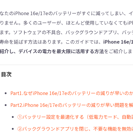
なたのiPhone 16e/17eのバッテリーがすぐに減ってし
4DDiG - 重複ファイル検索・削除
りません。多くのユーザーが、ほとんど使用していなくてもiPho
Tenorshare Cleamio - Mac重複ファイル検索
ます。ソフトウェアの不具合、バックグラウンドアプリ、バッ
寿命を延ばす方法はあります。このガイドでは、
iPhone 
紹介し、デバイスの電力を最大限に活用する方法
をご紹介しま
目次
︎Part1.なぜiPhone 16e/17eのバッテリーの減りが早いの
Part2.iPhone 16e/17eのバッテリーの減りが早い問題
①バッテリー設定を最適化する（低電力モード、自動
②バックグラウンドアプリを閉じ、不要な機能を無効