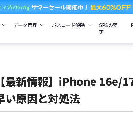
データ管理
パスコード解除
GPSの変
更
ータ復元
iCareFone - LINEデータ転送
Boot - iOS不具合修復
4uKey - iPhoneパスコード解
iOS 26
データ復元
iCareFone - iPhoneデータ転送
iOS 26
oot - Android不具合修復
4MeKey - アクティベーシ
【最新情報】iPhone 16e
復元
sCare - iTunes不具合修復
iCareFone - AndroidとiOS間でデータ転送
4uKey - iOSパスワード管理
早い原因と対処法
pデータ復元
ows Boot Genius
iCareFone - WhatsAppデータ転送
4uKey - Android画面ロック
ータ復元
Phone Mirror - 携帯画面ミラーリング
4uKey - iTunesバックア
元
iCareFone - LINEデータ転送 App