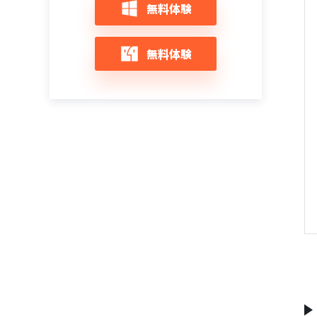
iOS 14/iOS 13/iOS 12：Safariでエラーやク
iPhoneを初期化するとどうなる?初期化す
【随時更新】 iOS 12アップデート不具合情
無料体験
ラッシュ不具合が発生した時の対策
る方法と注意点まとめ
報と対策まとめ
iPhone 12/11をリカバリーモードにする＆
解除する方法
iOS 12アップデートエラーでiPhoneが文鎮
iOS 14/13/12にアップデート・インストー
無料体験
化になった場合の復元策
ルできない時の対策
iPhone 12がリカバリーモードから復元で
きない時の対策
iOS 14/13/12をインストール中にエラーが
iOS 14/13/12へのアップデートを中断する
起きた場合の対処策
対策
iPhone 12をリカバリーモードにならない
時の対策
iOS 14/iOS 13へアップデート中にエラーが
iOS 14/13/12/11アップデート、寒いと
出た時の対策
iPhone Xが反応しない問題の改善方法まと
iPhoneのリカバリモードを起動及び終了す
め
る方法
iTunesでミュージックを取り込めず不明な
エラー（-42018）が出た時の対処法
iOS 13/12/11アップデート後、「iCloud設
【iPhone/iPad向け】リカバリーモード解
定をアップデート中」が終わらないの対策
除フリーソフト：ReiBoot
iPhone/iPadで「The iTunes Store is
unable to process purchases at this
iOSアップデートした後iPhone/iPad本体の
iOS 15のアップデート中にiPhoneがリカバ
time」エラーの対処法
発熱問題の対処法
リーモードで文鎮化になった場合の復活方
法
iPhone／iPadで「サーバの識別情報を検証
iPhone：iOS 14/13/12にアップデート後
できません」エラーが頻繁に出る時の対策
LINEを開かないと通知がこない時の対処法
【2024最新】iPadリカバリモードにならな
い・できない時の原因と対処法
iPhoneアップデート中にエラーコード
iOS 13にアップデートした後の不具合と対