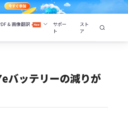
PDF & 画像翻訳
サポー
スト
ト
ア
Image Translator - AI画像翻訳
除
iOS 26
Tenorshare PDNob - AI PDF編集
高精度OCR
ョンロック解除
/17eバッテリーの減りが
PDNobオンライン
解除
NotebookLMスライド編集
ップ暗号化を解除
Tenoshare PixPretty - AIポートレート編集