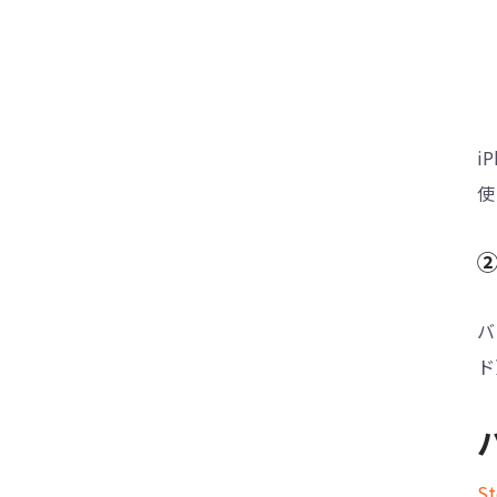
でした」と表示された場合の原因と対処法
【自力かつ簡単】iPhoneのメールボックス
が消えた時の対処法を紹介する
i
使
バ
ド
S