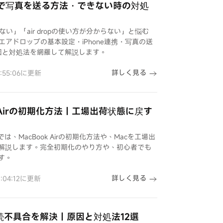
ップで写真を送る方法・できない時の対処
ない」「air dropの使い方が分からない」と悩む
のエアドロップの基本設定・iPhone連携・写真の送
因と対処法を網羅して解説します。
詳しく見る
1:55:06に更新
k Airの初期化方法｜工場出荷状態に戻す
、MacBook Airの初期化方法や、Macを工場出
解説します。完全初期化のやり方や、初心者でも
す。
詳しく見る
8:04:12に更新
Fi接続不具合を解決｜原因と対処法12選