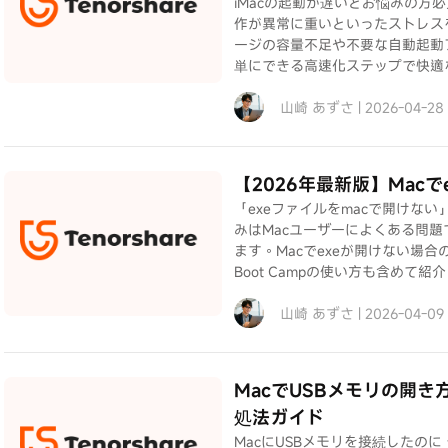
iMacの起動が遅いとお悩みの方
作が異常に重いといったストレス
ージの容量不足や不要な自動起動
単にできる高速化ステップで快適
山崎 あずさ | 2026-04-28
【2026年最新版】Mac
「exeファイルをmacで開けない
みはMacユーザーによくある問題
ます。Macでexeが開けない場合の対処
Boot Campの使い方も含めて紹
山崎 あずさ | 2026-04-09
MacでUSBメモリの開
処法ガイド
MacにUSBメモリを接続したの