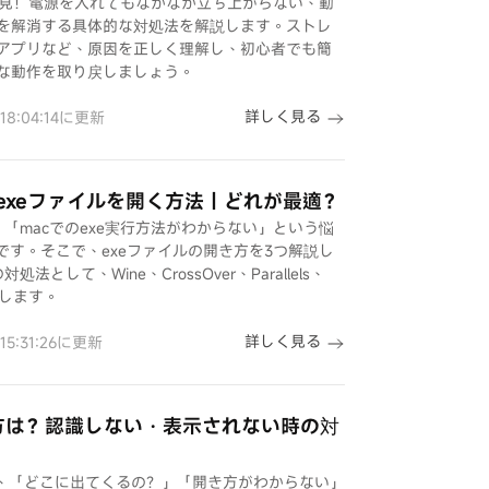
必見！電源を入れてもなかなか立ち上がらない、動
を解消する具体的な対処法を解説します。ストレ
アプリなど、原因を正しく理解し、初心者でも簡
な動作を取り戻しましょう。
詳しく見る
 18:04:14に更新
でexeファイルを開く方法｜どれが最適？
」「macでのexe実行方法がわからない」という悩
です。そこで、exeファイルの開き方を3つ解説し
法として、Wine、CrossOver、Parallels、
介します。
詳しく見る
 15:31:26に更新
き方は？認識しない・表示されない時の対
に、「どこに出てくるの？」「開き方がわからない」