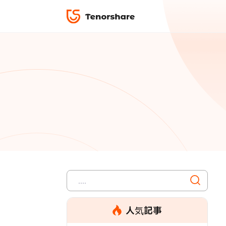
ロック解除と修復
データ復元
ReiBoot-
ダウンロ
修復＆復元
ReiBoot-
4DDiG-Wi
PDF＆AI
4DDiG-M
·iOS 27ダウングレード
·iPhone間 連絡先
無料キャンペーン
·リカバリーモード設定
·iTunes写真復元
データ転送
·「制限を無視」非表示
·iPhone音楽取り
iCareFone
7日間無
パスコード解除
iPhoneバックアップ＆転送ソフト「iCareF
動画ガイド
絡先など20種以上のデータを高速バックア
便利ツール
最も充実したチュートリアル動画をご提供
00
02
35
42
天
時
分
秒
人気記事