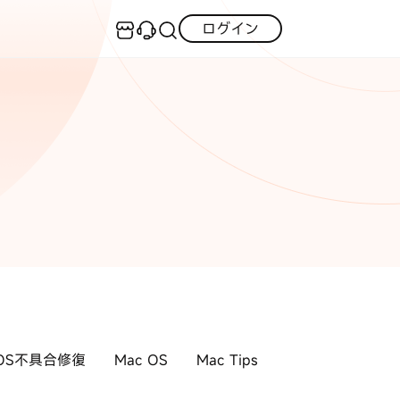
ログイン
センター
実用的なコツ
·iOS 27ダウングレード
iOS不具合修復
GPS変更・偽装
·iPhoneリンゴループ
·消えた写真の復元
iOS 27活用法
iPhoneロック解除
·LINEメッセージの復元
itunes-error
iPhone写真
PDF変換
iPhone・Android写真復元
iOS 26活用法
すべて
cOS不具合修復
Mac OS
Mac Tips
チュートリアルをご提供