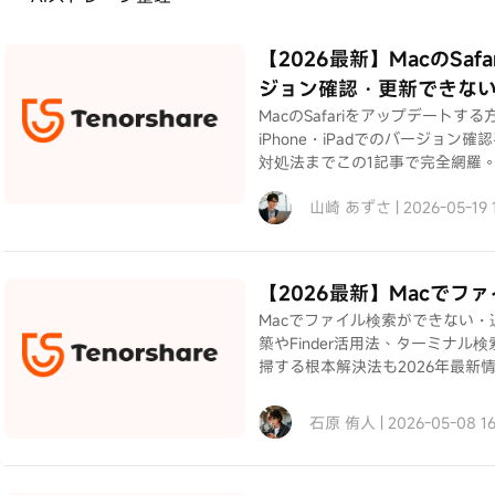
【2026最新】MacのSa
ジョン確認・更新できな
MacのSafariをアップデートす
iPhone・iPadでのバージョ
対処法までこの1記事で完全網羅。Sa
山崎 あずさ | 2026-05-19 
【2026最新】Macで
Macでファイル検索ができない・遅
築やFinder活用法、ターミナ
掃する根本解決法も2026年最新
石原 侑人 | 2026-05-08 1