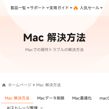
製品一覧
サポート
実用ガイド
人気セール
無料キャンペーン
１個買えば、１個無料！
と転送
iOS システム修復
ードセンター
位置情報変更
UltData-iPhone データ復元
会社概要
記事分類
サポート
iOS27
iOS 27
Android システム修復
UltData-Android データ復元
Mac 解決方法
ndows データ復元
UltData-LINE データ復元
ac データ復元
UltData-WhatsApp データ復元
iPhoneデータ復元
コピー
·位置情報ごまかす
最新版
·家でポケモンを遊ぶ
Macでの操作トラブルの解決方法
LINEデータ復元
込み方
·Whoo位置情報をオフ
料体験
実施中
Android データ復元
PDF編集
one」で、LINE・写真・連
動画を見る
ップ＆転送！
iCloudデータ復元
ホームページ
>
Mac 解決方法
実用ガイド
Mac 解決方法
Macデータ削除
Mac最適化
ma
最も実践的な詳細
AIストレージ整理