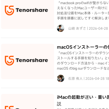
「macbook proのwifiが繋
えなくなったMacユーザー向けに
対処法12選をMac本体・ルーター
手順を順番に試してすぐ解決しま
山崎 あずさ | 2026-04-28
macOSインストーラー
「macOSインストーラーのダウン
ストールする手順を知りたい」とい
のダウンロード方法から、mac
macOS のbig surダウンロ
石原 侑人 | 2026-04-28 1
iMacの起動が遅い・重
説