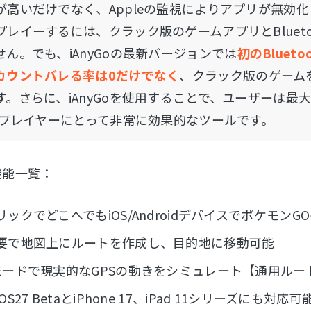
が高いだけでなく、Appleの監視によりアプリが無効
プレイーするには、クラック版のゲームアプリとBluet
せん。でも、iAnyGoの最新バージョンでは
初のBlue
カウントバレる率は0だけでなく
、クラック版のゲーム
す。さらに、iAnyGoを使用することで、ユーザーは最大
aのプレイヤーにとって非常に効果的なツールです。
の機能一覧：
ックでどこへでもiOS/AndroidデバイスでポケモンG
要で地図上にルートを作成し、目的地に移動可能
モードで現実的なGPSの動きをシミュレート【通用ルー
OS27 BetaとiPhone 17、iPad 11シリーズにも対応可