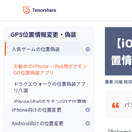
GPS位置情報変更・偽装
【i
人気ゲームの位置偽装
置
お勧めのiPhone・iPad用ポケモン
GO位置偽装アプリ
著者
川端 和
ドラクエウォークの位置偽装アプ
リ八選
iPhone/iPadポケモンGOで位置情
パ
報を偽装する方法
iPhone向けの位置変更
【iSpooferの使い方】ポケモンgo
Android向けの位置変更
をチートする方法
『Poke