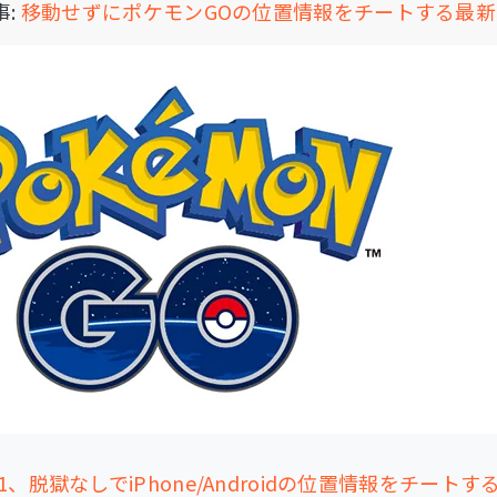
事:
移動せずにポケモンGOの位置情報をチートする最
、脱獄なしでiPhone/Androidの位置情報をチートするア