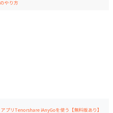
新のやり方
プリTenorshare iAnyGoを使う【無料版あり】