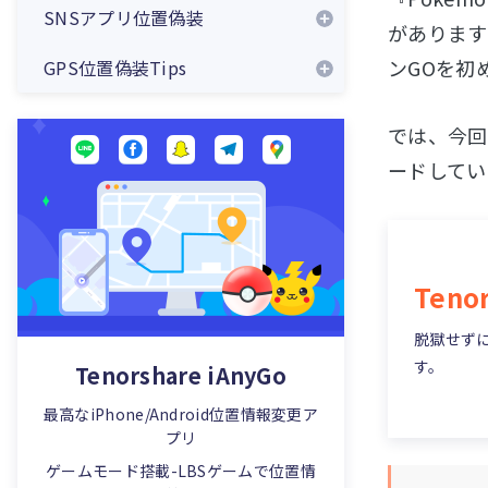
SNSアプリ位置偽装
iToolsでポケモンgoの位置偽装す
があります
る方法
ンGOを初
GPS位置偽装Tips
移動せずに「ポケモンGO」をプ
レーする方法
では、今回
ポケモンGOで「GPSの信号をさ
ードしてい
がしています」となった時の対処
法
【自宅でも】ポケモンgoの移動中
に進行方向を自由に変更する方法
Tenor
ドラクエウォークの位置偽装やチ
ートツールアプリ
脱獄せずにi
す。
ドラクエウォークが「GPSの信号
Tenorshare iAnyGo
を探しています」となった時の対
最高なiPhone/Android位置情報変更ア
策
プリ
iPhone・AndroidでポケモンGO
ゲームモード搭載-LBSゲームで位置情
勝手に歩くアプリ