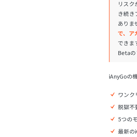
リスク
き続き
ありま
で、ア
できま
Bet
iAnyGo
ワンクリ
脱獄不
5つの
最新のi