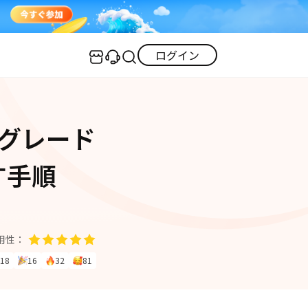
ログイン
センター
実用的なコツ
ングレード
·iOS 27ダウングレード
iOS不具合修復
GPS変更・偽装
·iPhoneリンゴループ
す手順
iOS 27活用法
iPhoneロック解除
·消えた写真の復元
·LINEメッセージの復元
itunes-error
iPhone写真
PDF変換
iPhone・Android写真復元
用性：
iOS 26活用法
18
16
32
81
すべて