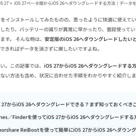
最も実践的な詳細
OS 27 >
iOS 27ベータ版からiOS 26へダウングレードする方法｜デー
ベータをインストールしてみたものの、思ったように快適に使えて
ュしたり、バッテリーの減りが異常に早かったり、普段使ってい
ます。 そんな時は、
安定版のiOS 26へダウングレードした
、できればデータを消さずに戻したいですよね。
さい。この記事では、
iOS 27からiOS 26へダウングレードする
わない方法も含め、状況に合わせた手順をわかりやすく紹介しま
OS 27からiOS 26へダウングレードできる？まず知っておくべき
unes／Finderを使ってiOS 27からiOS 26へダウングレー
norshare ReiBootを使って簡単にiOS 27からiOS 26へダ