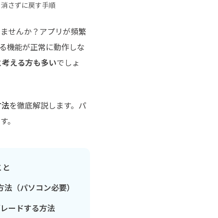
チュートリアルをご提供
タを消さずに戻す手順
いませんか？アプリが頻繁
る機能が正常に動作しな
いと考える方も多い
でしょ
方法
を徹底解説します。パ
す。
こと
ドする方法（パソコン必要）
ウングレードする方法