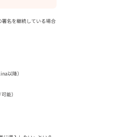
26の署名を継続している場合
alina以降）
ード可能）