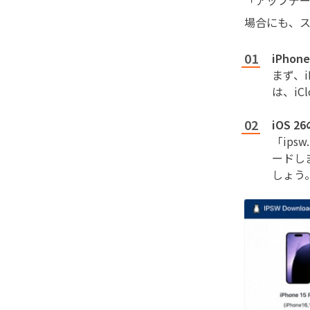
「アップデー
場合にも、ス
iPho
まず、i
は、i
iOS 
「ips
ードし
しょう