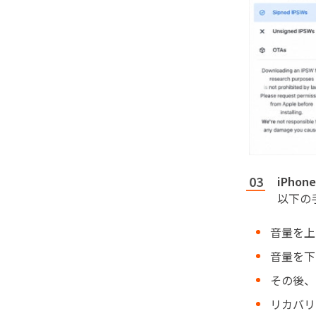
iPho
以下の
音量を上
音量を下
その後、
リカバリ