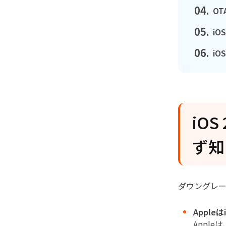
04.
O
05.
i
06.
i
iO
ず知
ダウングレ
Appl
Appl