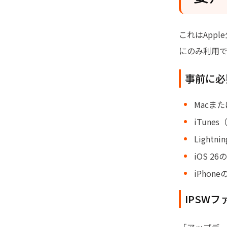
これはApp
にのみ利用で
事前に必
Macまたは
iTunes
Light
iOS 
iPho
IPSWフ