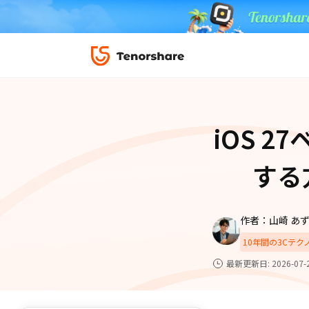
ロック解除と修復
データ復元
ReiBoot-
ダウンロ
修復＆復元
ReiBoot-
iOS 
4DDiG-Wi
PDF＆AI
4DDiG-M
·iOS 27ダウングレード
·iPhone間 連絡
無料キャンペーン
する
·リカバリーモード設定
·iTunes写真復元
データ転送
·「制限を無視」非表示
·iPhone音楽取り
iCareFone
7日間無料
パスコード解除
作者：山崎 あ
iPhoneバックアップ＆転送ソフト「iCareF
動画ガイド
便利ツール
10年間の3Cテ
絡先など20種以上のデータを高速バックア
最も充実したチュートリアル動画をご提供
最新更新日: 2026-07-
00
02
35
40
天
時
分
秒