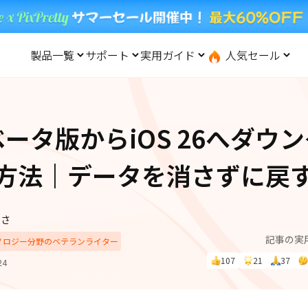
製品一覧
サポート
実用ガイド
人気セール
無料キャンペーン
１個買えば、１個無料！
と転送
iOS システム修復
ードセンター
位置情報変更
UltData-iPhone データ復元
会社概要
記事分類
サポート
iOS27
iOS 27
Android システム修復
UltData-Android データ復元
27ベータ版からiOS 26へダウ
ndows データ復元
UltData-LINE データ復元
ac データ復元
UltData-WhatsApp データ復元
iPhoneデータ復元
先コピー
·位置情報ごまかす
最新版
方法｜データを消さずに戻
·家でポケモンを遊ぶ
LINEデータ復元
込み方
·Whoo位置情報をオフ
体験
実施中
Android データ復元
PDF編集
ずさ
one」で、LINE・写真・連
記事の実
動画を見る
iCloudデータ復元
クノロジー分野のベテランライター
ップ＆転送！
107
21
37
24
実用ガイド