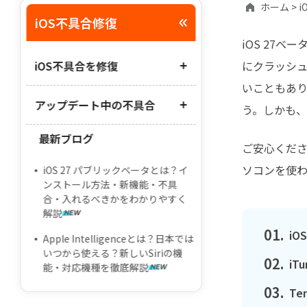
ホーム >
i
iOS不具合修復
iOS 27
iOS不具合を修復
にクラッシ
いこともあり
アップデート中の不具合
iOSシステム修復ソフト
う。しかも
iPadがリンゴループから復旧
最新ブログ
iiPhone・iPadのアップデートが終
ご安心くだ
リカバリーモードの設定と解除
わらない
ソコンを使
iOS 27 パブリックベータとは？イ
「アップデートを検証中」から動
ンストール方法・新機能・不具
かない
合・入れるべきかをわかりやすく
解説
「アップデートを要求しました」
01.
i
が表示された
Apple Intelligenceとは？日本では
いつから使える？新しいSiriの機
02.
iT
能・対応機種を徹底解説
03.
Te