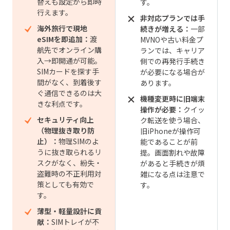
替えも設定から即時
す。
行えます。
非対応プランでは手
海外旅行で現地
続きが増える：
一部
eSIMを即追加：
渡
MVNOや古い料金プ
航先でオンライン購
ランでは、キャリア
入→即開通が可能。
側での再発行手続き
SIMカードを探す手
が必要になる場合が
間がなく、到着後す
あります。
ぐ通信できるのは大
機種変更時に旧端末
きな利点です。
操作が必要：
クイッ
セキュリティ向上
ク転送を使う場合、
（物理抜き取り防
旧iPhoneが操作可
止）：
物理SIMのよ
能であることが前
うに抜き取られるリ
提。画面割れや故障
スクがなく、紛失・
があると手続きが煩
盗難時の不正利用対
雑になる点は注意で
策としても有効で
す。
す。
薄型・軽量設計に貢
献：
SIMトレイが不