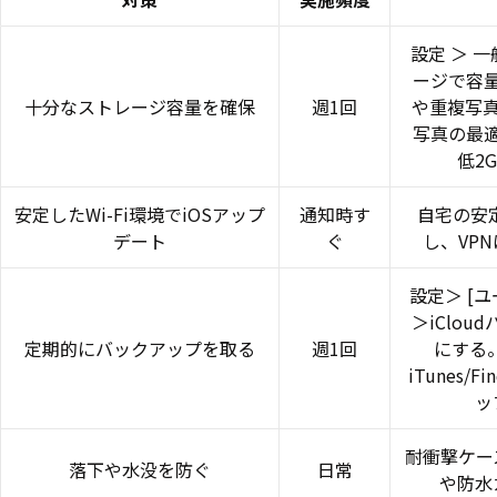
設定 ＞ 一般
ージで容
十分なストレージ容量を確保
週1回
や重複写真
写真の最
低2
安定したWi-Fi環境でiOSアップ
通知時す
自宅の安定
デート
ぐ
し、VP
設定＞ [ユー
＞iClo
定期的にバックアップを取る
週1回
にする
iTunes/
ッ
耐衝撃ケース
落下や水没を防ぐ
日常
や防水