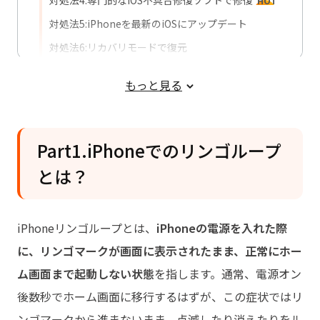
HOT
対処法5:iPhoneを最新のiOSにアップデート
対処法6:リカバリモードで復元
対処法7:DFUモードで復元
もっと見る
対処法8:修理店に持ち込む
Part4.iPhoneリンゴループを予防する対
策
Part1.iPhoneでのリンゴループ
とは？
Part5.iPhoneリンゴループに関するよく
あるご質問
iPhoneリンゴループとは、
iPhoneの電源を入れた際
に、リンゴマークが画面に表示されたまま、正常にホー
ム画面まで起動しない状態
を指します。通常、電源オン
後数秒でホーム画面に移行するはずが、この症状ではリ
ンゴマークから進まないまま、点滅したり消えたりをル