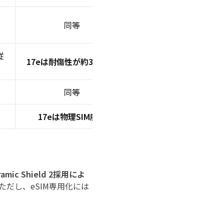
同等
従
17eは耐傷性が約3倍向上
）
同等
17eは物理SIM廃止
ramic Shield 2採用によ
ただし、eSIM専用化には