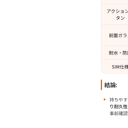
アクショ
タン
前面ガラ
耐水・防
SIM仕
結論:
持ちやす
り耐久性
事前確認