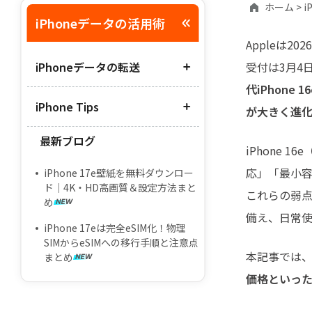
ホーム >
i
iPhoneデータの活用術
Appleは2
iPhoneデータの転送
受付は3月4
代iPhon
iPhone Tips
クイックスタートに時間がかかり
が大きく進
すぎる
最新ブログ
iPhoneとiPadは同期しない方がい
iPhoneクイックスタートでの手順
iPhone 
い？
と注意点
応」「最小容
iPhone 17e壁紙を無料ダウンロー
iPad空き容量を増やす対策まとめ
USBのデータを簡単にiPhoneに移
ド｜4K・HD高画質＆設定方法まと
これらの弱点が
す方法
め
容量不足でiPhoneがアップデート
備え、日常
できない場合の対処法
iPhone 17eは完全eSIM化！物理
SIMからeSIMへの移行手順と注意点
iPhoneの「システムデータ（その
本記事では
まとめ
他）」の減らし方
価格といっ