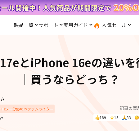
製品一覧
サポート
実用ガイド
人気セール
無料キャンペーン
１個買えば、１個無料！
と転送
iOS システム修復
ードセンター
位置情報変更
UltData-iPhone データ復元
会社概要
記事分類
サポート
iOS27
iOS 27
Android システム修復
UltData-Android データ復元
e 17eとiPhone 16eの違
ndows データ復元
UltData-LINE データ復元
ac データ復元
UltData-WhatsApp データ復元
iPhoneデータ復元
先コピー
·位置情報ごまかす
最新版
｜買うならどっち？
·家でポケモンを遊ぶ
LINEデータ復元
込み方
·Whoo位置情報をオフ
体験
実施中
Android データ復元
PDF編集
ずさ
one」で、LINE・写真・連
記事の実
動画を見る
iCloudデータ復元
クノロジー分野のベテランライター
ップ＆転送！
189
15
33
07
実用ガイド