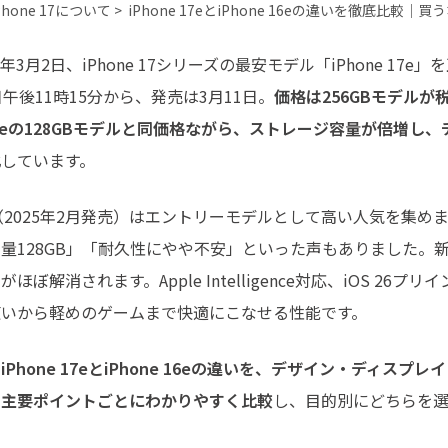
最も実践的な詳細
Phone 17について >
iPhone 17eとiPhone 16eの違いを徹底比較｜
026年3月2日、iPhone 17シリーズの最安モデル「iPhone 1
日午後11時15分から、発売は3月11日。
価格は256GBモデルが税
e 16eの128GBモデルと同価格ながら、ストレージ容量が倍増
化
しています。
16e（2025年2月発売）はエントリーモデルとして高い人気を集めま
量128GB」「耐久性にやや不安」といった声もありました。新登場の
ほぼ解消されます。Apple Intelligence対応、iOS 26
使いから軽めのゲームまで快適にこなせる性能です。
、
iPhone 17eとiPhone 16eの違いを、デザイン・ディス
た主要ポイントごとにわかりやすく比較
し、目的別にどちらを選