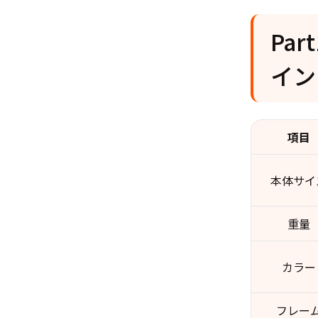
Par
イン
項目
本体サイ
重量
カラー
フレー