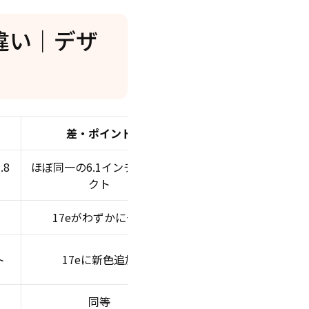
6eの違い｜デザ
差・ポイント
.8
ほぼ同一の6.1インチコンパ
クト
17eがわずかに+2g
ト
17eに新色追加
同等