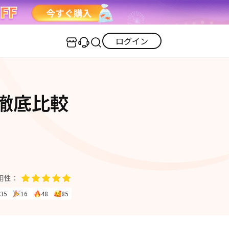
ログイン
センター
実用的なコツ
いを徹底比較
·iOS 27ダウングレード
iOS不具合修復
GPS変更・偽装
·iPhoneリンゴループ
iOS 27活用法
iPhoneロック解除
·消えた写真の復元
·LINEメッセージの復元
itunes-error
iPhone写真
PDF変換
iPhone・Android写真復元
用性：
iOS 26活用法
35
16
48
85
すべて