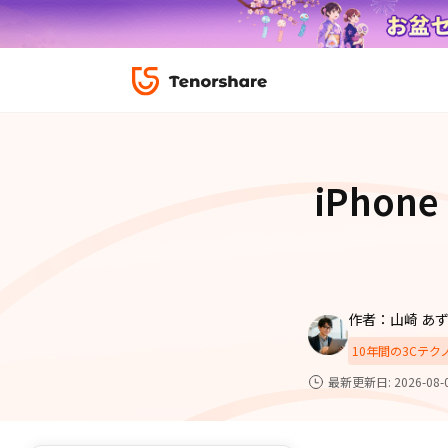
ロック解除と修復
データ復元
ReiBoot-
ダウンロ
修復＆復元
ReiBoot-
iPhon
4DDiG-Wi
PDF＆AI
4DDiG-M
·iOS 27ダウングレード
·iPhone間 連絡
無料キャンペーン
·リカバリーモード設定
·iTunes写真復元
データ転送
·「制限を無視」非表示
·iPhone音楽取り
iCareFone
7日間無料
パスコード解除
作者：山崎 あ
iPhoneバックアップ＆転送ソフト「iCareF
動画ガイド
便利ツール
10年間の3Cテ
絡先など20種以上のデータを高速バックア
最も充実したチュートリアル動画をご提供
最新更新日: 2026-08-
00
02
35
40
天
時
分
秒