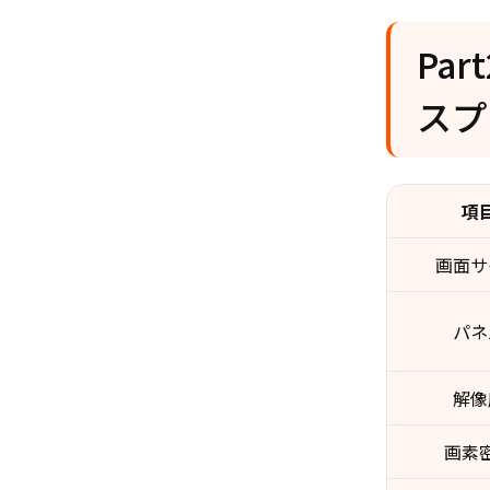
Par
スプ
項
画面サ
パネ
解像
画素