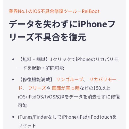
業界No.1のiOS不具合修復ツール－ReiBoot
データを失わずにiPhoneフ
リーズ不具合を復元
【無料・簡単】1クリックでiPhoneのリカバリモ
ードを起動・解除可能
【修復機能満載】
リンゴループ
、
リカバリモー
ド
、
フリーズ
や
画面が真っ暗
などの150以上
iOS/iPadOS/tvOS故障をデータを消去せずに修復
可能
iTunes/FinderなしでiPhone/iPad/iPodtouchを
リセット