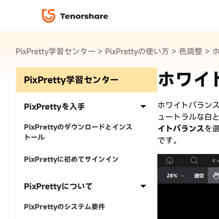
PixPretty
PixPretty学習センター
>
PixPrettyの使い方
>
色調整
>
ロック解除と修復
データ復元と転送
ReiBoot-iOS シ
ダウンロ
修復＆復元
ReiBoot-Androi
ホワイ
4DDiG-Window
PDF＆AI
PixPretty学習センター
4DDiG-Mac デー
·iOS 27ダウングレード
·iPhone間 連絡先コピー
無料キャンペーン
·リカバリーモード設定
·iTunes写真復元
データ転送
ホワイトバラン
·「制限を無視」非表示
·iPhone音楽取り込み方
iCareFone
7日間無料体
PixPrettyを入手
ュートラルな白
パスコード解除
PixPrettyのダウンロードとインス
イトバランス
を
iPhoneバックアップ＆転送ソフト「iCareFone」
トール
動画ガイド
です。
絡先など20種以上のデータを高速バックアップ＆
便利ツール
最も充実したチュートリアル動画をご提供
PixPrettyに初めてサインイン
00
02
35
40
天
時
分
秒
PixPrettyについて
PixPrettyのシステム要件