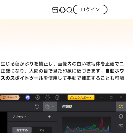
技術仕様
記事
ログイン
センター
実用的なコツ
·iOS 27ダウングレード
S不具合修復
GPS変更・偽装
LINEデータ復元
·iPhoneリンゴループ
·消えた写真の復元
neロック解除
Android データ復元
itunes-error
て生じる色かぶりを補正し、画像内の白い被写体を正確でニ
·LINEメッセージの復元
F編集
PDF変換
り正確になり、人間の目で見た印象に近づきます。
自動ホワ
ンスのスポイトツール
を使用して手動で補正することも可能
iCloudデータ復元
iOS 26活用法
すべて
トリアルをご提供