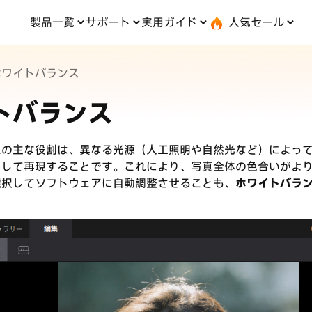
製品一覧
サポート
実用ガイド
人気セール
無料キャンペーン
１個買えば、１個無料！
ホワイトバランス
ステム修復
ードセンター
位置情報変更
UltData-iPhone データ復元
会社概要
記事分類
サポート
iOS27
iOS 27
d システム修復
UltData-Android データ復元
トバランス
s データ復元
UltData-LINE データ復元
タ復元
UltData-WhatsApp データ復元
iPhoneデータ復元
iO
·位置情報ごまかす
最新版
·家でポケモンを遊ぶ
iOS 27活用法
iPho
スの主な役割は、異なる光源（人工照明や自然光など）によっ
·Whoo位置情報をオフ
験
実施中
iPhone写真
PD
として再現することです。これにより、写真全体の色合いがよ
選択してソフトウェアに自動調整させることも、
ホワイトバラ
iPhone・Android写真復元
で、LINE・写真・連
動画を見る
転送！
実用ガイド
最も実践的な詳細チュー