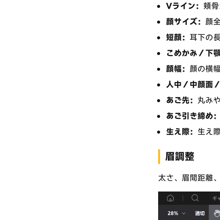
Vライン：
頬骨
顔サイズ：
顔
短顔：
耳下の
こめかみ／下
顔幅：
顔の横
人中／中顔面
あご先：
丸み
あご引き締め
生え際：
生え
眉調整
太さ、眉間距離