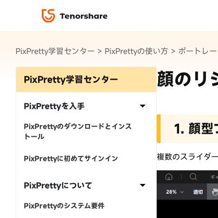
PixPretty
PixPretty学習センター
>
PixPrettyの使い方
>
ポートレー
ロック解除と修復
データ復元と転送
ReiBoot-iOS シ
ダウンロ
修復＆復元
ReiBoot-Androi
顔のリ
4DDiG-Window
PDF＆AI
PixPretty学習センター
4DDiG-Mac デー
·iOS 27ダウングレード
·iPhone間 連絡先コピー
無料キャンペーン
·リカバリーモード設定
·iTunes写真復元
データ転送
·「制限を無視」非表示
·iPhone音楽取り込み方
iCareFone
7日間無料体
PixPrettyを入手
パスコード解除
1. 顔
PixPrettyのダウンロードとインス
iPhoneバックアップ＆転送ソフト「iCareFone」
トール
動画ガイド
絡先など20種以上のデータを高速バックアップ＆
便利ツール
最も充実したチュートリアル動画をご提供
複数のスライダ
PixPrettyに初めてサインイン
00
02
35
40
天
時
分
秒
PixPrettyについて
PixPrettyのシステム要件