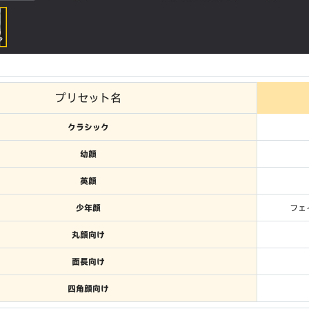
プリセット名
クラシック
幼顔
英顔
少年顔
フェ
丸顔向け
面長向け
四角顔向け