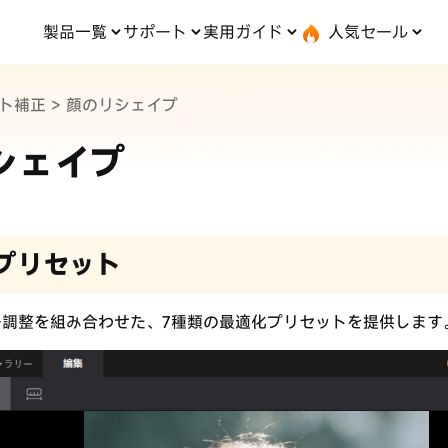
製品一覧
サポート
実用ガイド
人気セール
無料キャンペーン
１個買えば、１個無料！
ト補正
>
顔のリシェイプ
ステム修復
ードセンター
位置情報変更
UltData-iPhone データ復元
会社概要
記事分類
サポート
iOS27
iOS 27
d システム修復
UltData-Android データ復元
シェイプ
s データ復元
UltData-LINE データ復元
タ復元
UltData-WhatsApp データ復元
iPhoneデータ復元
iO
·位置情報ごまかす
最新版
·家でポケモンを遊ぶ
iOS 27活用法
iPho
·Whoo位置情報をオフ
験
実施中
iPhone写真
PD
型プリセット
iPhone・Android写真復元
で、LINE・写真・連
動画を見る
転送！
ー調整を組み合わせた、7種類の最適化プリセットを提供します
実用ガイド
最も実践的な詳細チュー