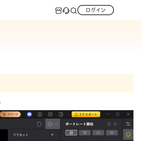
技術仕様
記事
ログイン
センター
実用的なコツ
·iOS 27ダウングレード
S不具合修復
GPS変更・偽装
LINEデータ復元
·iPhoneリンゴループ
·消えた写真の復元
neロック解除
Android データ復元
itunes-error
·LINEメッセージの復元
F編集
PDF変換
iCloudデータ復元
iOS 26活用法
。
すべて
トリアルをご提供