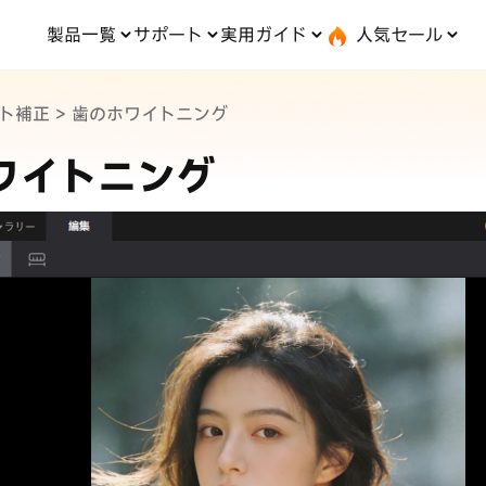
製品一覧
サポート
実用ガイド
人気セール
無料キャンペーン
１個買えば、１個無料！
ト補正
>
歯のホワイトニング
ステム修復
ードセンター
位置情報変更
UltData-iPhone データ復元
会社概要
記事分類
サポート
iOS27
iOS 27
d システム修復
UltData-Android データ復元
ワイトニング
s データ復元
UltData-LINE データ復元
タ復元
UltData-WhatsApp データ復元
iPhoneデータ復元
iO
·位置情報ごまかす
最新版
·家でポケモンを遊ぶ
iOS 27活用法
iPho
·Whoo位置情報をオフ
験
実施中
iPhone写真
PD
iPhone・Android写真復元
で、LINE・写真・連
動画を見る
転送！
実用ガイド
最も実践的な詳細チュー