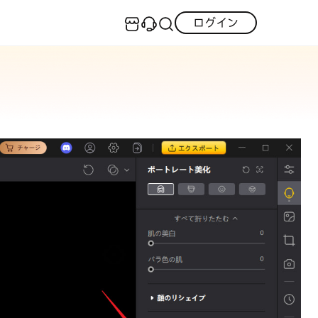
技術仕様
記事
ログイン
センター
実用的なコツ
·iOS 27ダウングレード
S不具合修復
GPS変更・偽装
LINEデータ復元
·iPhoneリンゴループ
·消えた写真の復元
neロック解除
Android データ復元
itunes-error
·LINEメッセージの復元
F編集
PDF変換
iCloudデータ復元
iOS 26活用法
すべて
トリアルをご提供