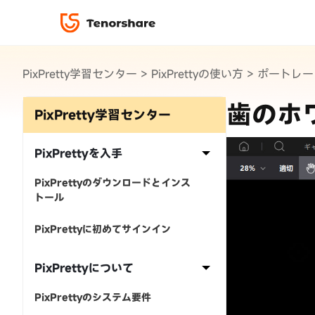
PixPretty
PixPretty学習センター
>
PixPrettyの使い方
>
ポートレー
ロック解除と修復
データ復元と転送
ReiBoot-iOS シ
ダウンロ
修復＆復元
ReiBoot-Androi
歯のホ
4DDiG-Window
PDF＆AI
PixPretty学習センター
4DDiG-Mac デー
·iOS 27ダウングレード
·iPhone間 連絡先コピー
無料キャンペーン
·リカバリーモード設定
·iTunes写真復元
データ転送
·「制限を無視」非表示
·iPhone音楽取り込み方
iCareFone
7日間無料体
PixPrettyを入手
パスコード解除
PixPrettyのダウンロードとインス
iPhoneバックアップ＆転送ソフト「iCareFone」
トール
動画ガイド
絡先など20種以上のデータを高速バックアップ＆
便利ツール
最も充実したチュートリアル動画をご提供
PixPrettyに初めてサインイン
00
02
35
39
天
時
分
秒
PixPrettyについて
PixPrettyのシステム要件