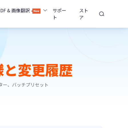
PDF & 画像翻訳
サポー
スト
ト
ア
Image Translator - AI画像翻訳
除
iOS 26
Tenorshare PDNob - AI PDF編集
高精度OCR
ョンロック解除
様と変更履歴
PDNobオンライン
ルター、バッチプリセット
解除
NotebookLMスライド編集
ップ暗号化を解除
Tenoshare PixPretty - AIポートレート編集