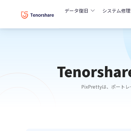
データ復旧
システム修理
UltData - iPhoneデ
Rei
UltData - Android
Rei
Tenorshar
UltData - LINEデー
Tun
UltData - WhatsA
PixPrettyは、
Wind
4DDiG - Windows
4DDiG - Macデータ復
4DDiG - 動画修復