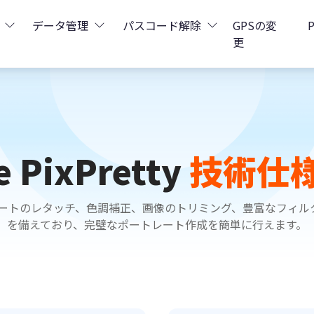
データ管理
パスコード解除
GPSの変
更
ータ復元
iCareFone - LINEデータ転送
Boot - iOS不具合修復
4uKey - iPhoneパスコード解
iOS 26
データ復元
iCareFone - iPhoneデータ転送
iOS 26
Boot - Android不具合修復
4MeKey - アクティベーシ
e PixPretty
技術仕
タ復元
esCare - iTunes不具合修復
iCareFone - AndroidとiOS間でデータ転送
4uKey - iOSパスワード管理
ppデータ復元
ポートレートのレタッチ、色調補正、画像のトリミング、豊富なフィ
ows Boot Genius
iCareFone - WhatsAppデータ転送
4uKey - Android画面ロック
を備えており、完璧なポートレート作成を簡単に行えます。
データ復元
Phone Mirror - 携帯画面ミラーリング
4uKey - iTunesバックア
元
iCareFone - LINEデータ転送 App
4DDiG - 重複ファイル検索・削除