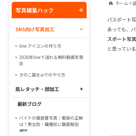
ホーム >
証
写真編集ハック
パスポート
SNS向け写真加工
あっても、
スポート写
line アイコンの作り方
と思ってい
2026年lineで送れる無料動画年賀
状
きのこ猫をaiでのやり方
肌レタッチ・顔加工
最新ブログ
肌 補正 アプリ
腕を細くするアプリ
バイトの履歴書写真｜服装の正解
は？男女別・職種別に徹底解説
ニキビ 消す アプリ