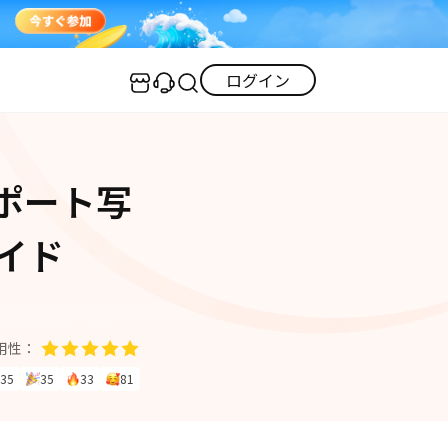
ログイン
センター
実用的なコツ
スポート写
·iOS 27ダウングレード
iOS不具合修復
GPS変更・偽装
·iPhoneリンゴループ
イド
iOS 27活用法
iPhoneロック解除
·消えた写真の復元
·LINEメッセージの復元
itunes-error
iPhone写真
PDF変換
iPhone・Android写真復元
用性：
iOS 26活用法
35
35
33
81
すべて