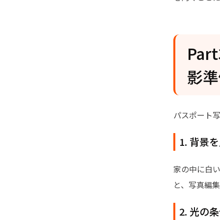
Pa
影準
パスポート
1. 背景
家の中に白
と、写真編
2. 光の