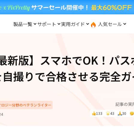
製品一覧
サポート
実用ガイド
人気セール
無料キャンペーン
１個買えば、１個無料！
と転送
iOS システム修復
ードセンター
位置情報変更
UltData-iPhone データ復元
会社概要
記事分類
サポート
iOS27
iOS 27
Android システム修復
UltData-Android データ復元
6最新版】スマホでOK！パ
ndows データ復元
UltData-LINE データ復元
ac データ復元
UltData-WhatsApp データ復元
iPhoneデータ復元
先コピー
·位置情報ごまかす
最新版
を自撮りで合格させる完全ガ
·家でポケモンを遊ぶ
LINEデータ復元
込み方
·Whoo位置情報をオフ
体験
実施中
Android データ復元
PDF編集
人
one」で、LINE・写真・連
記事の実
動画を見る
iCloudデータ復元
クノロジー分野のベテランライター
ップ＆転送！
133
43
30
24
実用ガイド