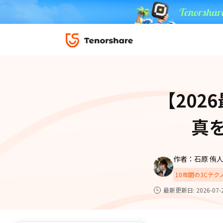
ロック解除と修復
データ復元
ReiBoot-
ダウンロ
修復＆復元
ReiBoot-
【202
4DDiG-Wi
PDF＆AI
4DDiG-M
·iOS 27ダウングレード
·iPhone間 連絡
無料キャンペーン
真
·リカバリーモード設定
·iTunes写真復元
データ転送
·「制限を無視」非表示
·iPhone音楽取り
iCareFone
7日間無料
パスコード解除
作者：石原 侑
iPhoneバックアップ＆転送ソフト「iCareF
動画ガイド
便利ツール
10年間の3Cテ
絡先など20種以上のデータを高速バックア
最も充実したチュートリアル動画をご提供
最新更新日: 2026-07-
00
02
35
40
天
時
分
秒