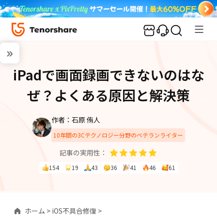
iPadで画面録画できないのはな
ぜ？よくある原因と解決策
作者：石原 侑人
10年間の3Cテクノロジー分野のベテランライター
記事の実用性：
154
19
43
36
41
46
61
ホーム >
iOS不具合修復 >