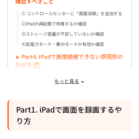
確認すべきこと
① コントロールセンターに「画面収録」を追加する
②iPadの再起動で改善するか確認
③ストレージ容量が不足していないか確認
④低電力モード・集中モードが有効か確認
Part4. iPadで画面録画できない原因別の
対処法
①iOSの不具合・バージョンが原因の場合
もっと見る
②スクリーンタイム（機能制限）が原因の場合
③音声が録音されない場合
Part1. iPadで画面を録画するや
Part5. iPadで画面を録画する時によくあ
る質問
り方