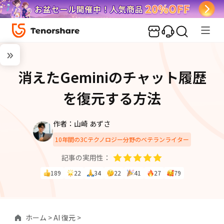
消えたGeminiのチャット履歴
を復元する方法
作者：山崎 あずさ
10年間の3Cテクノロジー分野のベテランライター
記事の実用性：
189
22
34
22
41
27
79
ホーム >
AI 復元 >