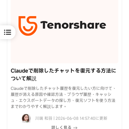
法
裏
ワ
ザ
Android
画
面
ロ
ッ
ク
Claudeで削除したチャットを復元する方法に
を
ついて解説
解
除
Claudeで削除したチャット履歴を復元したい方に向けて、
履歴が消える原因や確認方法、ブラウザ履歴・キャッシ
ュ・エクスポートデータの探し方、復元ソフトを使う方法
までわかりやすく解説します。
川端 和羽 | 2026-06-08 14:57:40に更新
詳しく見る