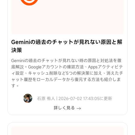
裏
ワ
ザ
iPhone
パ
Geminiの過去のチャットが見れない原因と解
ス
決策
コ
ー
Geminiの過去のチャットが見れない時の原因と対処法を徹
ド
底解説。Googleアカウントの確認方法、Appsアクティビテ
ィ設定、キャッシュ削除など5つの解決策に加え、消えたチ
を
ャット履歴をローカルデータから復元する方法も紹介しま
忘
位
す。
れ
置
た
石原 侑人 | 2026-07-02 17:43:05に更新
情
場
報
詳しく見る
合
変
の
更
解
方
除