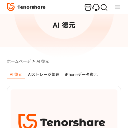
人
気
記
AI 復元
事
iPhone/Android
画面ロック解除
iPhone
>
ホームページ
AI 復元
画
面
AI 復元
AIストレージ整理
iPhoneデータ復元
LINE データ
ロ
ッ
ク
を
解
除
す
る