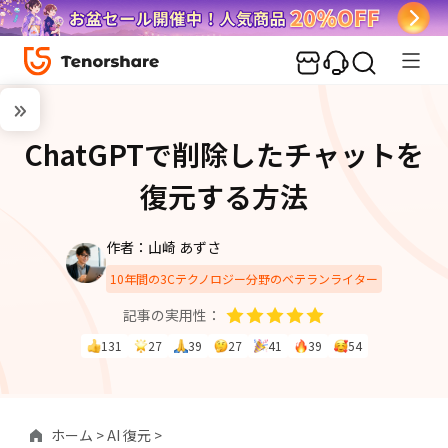
ChatGPTで削除したチャットを
復元する方法
作者：山崎 あずさ
10年間の3Cテクノロジー分野のベテランライター
記事の実用性：
131
27
39
27
41
39
54
ホーム >
AI 復元 >