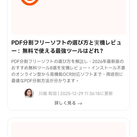
裏
ワ
ザ
iPhone
パ
PDF分割フリーソフトの選び方と実機レビュ
ス
ー：無料で使える最強ツールはどれ？
コ
ー
PDF分割フリーソフトの選び方を解説し、2026年最新版の
ド
おすすめ無料ツール8選を実機レビュー。インストール不要
のオンライン型から高機能OCR対応ソフトまで、用途別に
を
最適なPDF分割方法が分かります。
忘
位
れ
置
川端 和羽 | 2025-12-29 11:36:18に更新
た
情
詳しく見る
場
報
合
変
の
更
解
方
除