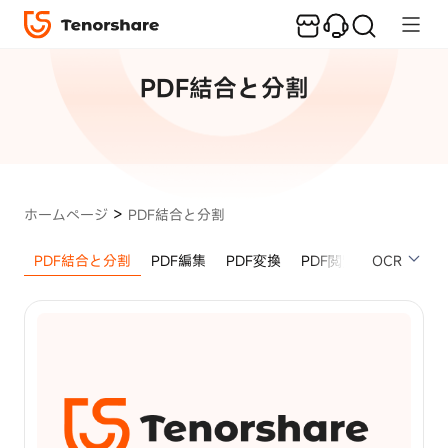
人
気
記
PDF結合と分割
事
iPhone/Android
画面ロック解除
iPhone
>
ホームページ
PDF結合と分割
画
面
PDF結合と分割
PDF編集
PDF変換
PDF閲覧
OCR
PDF注釈
ロ
ッ
ク
を
解
除
す
る