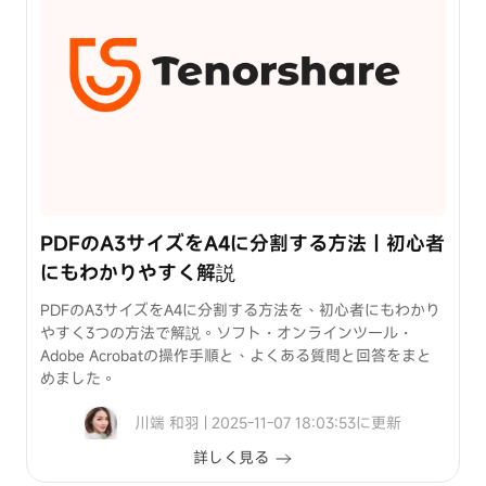
法
裏
ワ
ザ
Android
画
面
ロ
ッ
PDFのA3サイズをA4に分割する方法｜初心者
ク
にもわかりやすく解説
を
解
PDFのA3サイズをA4に分割する方法を、初心者にもわかり
除
やすく3つの方法で解説。ソフト・オンラインツール・
Adobe Acrobatの操作手順と、よくある質問と回答をまと
めました。
川端 和羽 | 2025-11-07 18:03:53に更新
詳しく見る