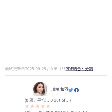
PDFの1ページを2枚に分割して印
刷する方法｜ポスター印刷も簡単解
説
最終更新日2025-09-28 / カテゴリ
PDF結合と分割
川端 和羽
(
0
票、平均:
5.0
out of 5 )