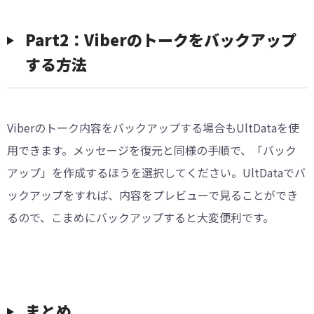
Part2：Viberのトークをバックアップ
する方法
Viberのトーク内容をバックアップする場合もUltDataを使
用できます。メッセージを復元と同様の手順で、「バック
アップ」を作成するほうを選択してください。UltDataでバ
ックアップをすれば、内容をプレビューで見ることができ
るので、こまめにバックアップすると大変便利です。
まとめ