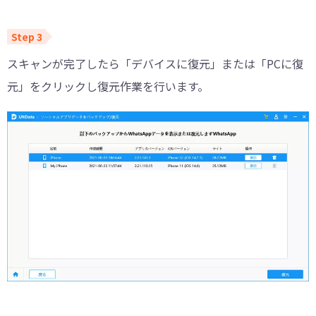
スキャンが完了したら「デバイスに復元」または「PCに復
元」をクリックし復元作業を行います。