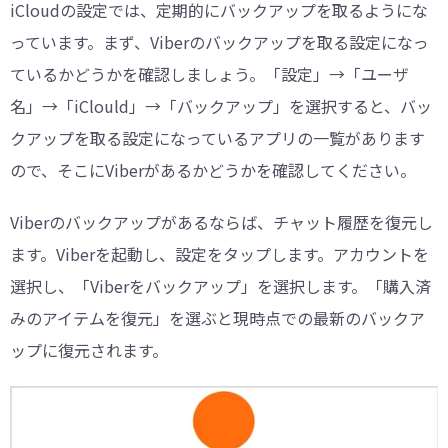
iCloudの設定では、定期的にバックアップを取るようにな
っています。まず、Viberのバックアップを取る設定になっ
ているかどうかを確認しましょう。「設定」→「ユーザ
名」→「iClould」→「バックアップ」を選択すると、バッ
クアップを取る設定になっているアプリの一覧があります
ので、そこにViberがあるかどうかを確認してください。
Viberのバックアップがあるならば、チャット履歴を復元し
ます。Viberを起動し、設定をタップします。アカウントを
選択し、「Viberをバックアップ」を選択します。「購入済
みのアイテムを復元」を選ぶと現時点での最新のバックア
ップに復元されます。