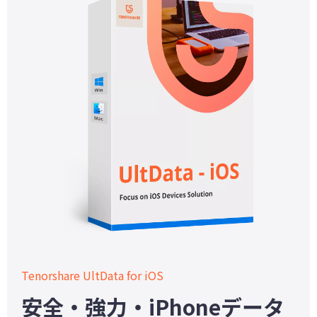
Tenorshare UltData for iOS
安全・強力・iPhoneデータ