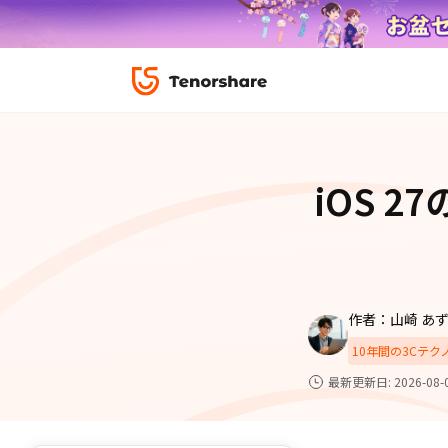
ロック解除と修復
データ復元
ReiBoot-
ダウンロ
修復＆復元
ReiBoot-
iOS 2
4DDiG-Wi
PDF＆AI
4DDiG-M
·iOS 27ダウングレード
·iPhone間 連絡
無料キャンペーン
·リカバリーモード設定
·iTunes写真復元
データ転送
·「制限を無視」非表示
·iPhone音楽取り
iCareFone
7日間無料
パスコード解除
作者：山崎 あ
iPhoneバックアップ＆転送ソフト「iCareF
動画ガイド
便利ツール
10年間の3Cテ
絡先など20種以上のデータを高速バックア
最も充実したチュートリアル動画をご提供
最新更新日: 2026-08-
00
02
35
39
天
時
分
秒