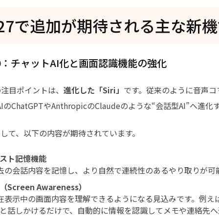
S 27で追加が期待される主な新
ri 2.0：チャットAI化と画面認識機能の強化
大の注目ポイントは、
進化した「Siri」
です。従来のように音声コ
AIのChatGPTやAnthropicのClaudeのような“会話型AI”
として、以下の内容が期待されています。
スト記憶機能
が過去の会話内容を記憶し、より自然で連続性のあるやり取りが
Screen Awareness）
が現在表示中の画面内容を理解できるようになる見込みです。例
と話しかけるだけで、自動的に情報を認識してメモや連絡先へ