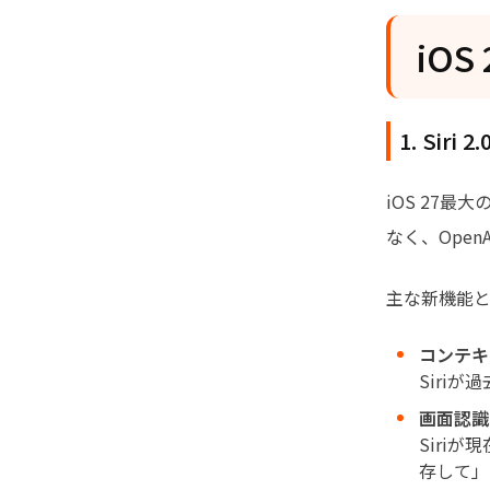
iO
1. Si
iOS 27最
なく、Open
主な新機能
コンテキ
Siri
画面認識（
Siri
存して」