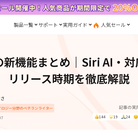
製品一覧
サポート
実用ガイド
人気セール
無料キャンペーン
１個買えば、１個無料！
と転送
iOS システム修復
ードセンター
位置情報変更
UltData-iPhone データ復元
会社概要
記事分類
サポート
iOS27
iOS 27
Android システム修復
UltData-Android データ復元
7の新機能まとめ｜Siri AI
ndows データ復元
UltData-LINE データ復元
ac データ復元
UltData-WhatsApp データ復元
iPhoneデータ復元
先コピー
·位置情報ごまかす
最新版
リリース時期を徹底解説
·家でポケモンを遊ぶ
LINEデータ復元
込み方
·Whoo位置情報をオフ
体験
実施中
Android データ復元
PDF編集
ずさ
one」で、LINE・写真・連
記事の実
動画を見る
iCloudデータ復元
クノロジー分野のベテランライター
ップ＆転送！
144
19
24
07
実用ガイド