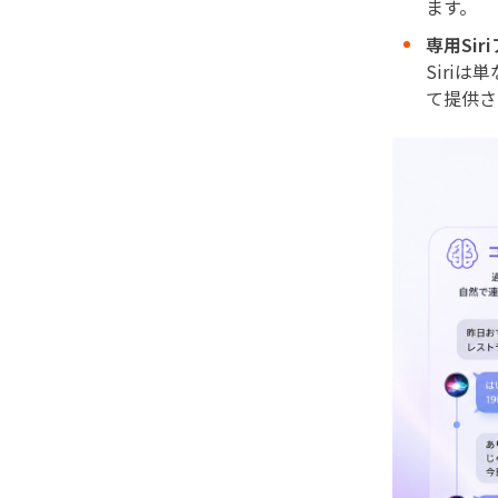
ます。
専用Sir
Siri
て提供さ