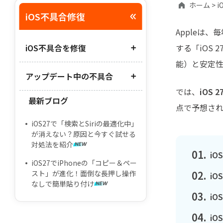
ホーム >
i
iOS不具合修復
Appleは、
iOS不具合を修復
する「iOS
能）と安定性
アップデート中の不具合
iOSシステム修復ソフト
では、
iOS
iPadがリンゴループから復旧
最新ブログ
iiPhone・iPadのアップデートが終
点で予想さ
リカバリーモードの設定と解除
わらない
iOS27で「検索とSiriの最適化中」
「アップデートを検証中」から動
が消えない？原因と今すぐ試せる
かない
対処法を紹介
01.
i
「アップデートを要求しました」
iOS27でiPhoneの「コピー＆ペー
が表示された
スト」が進化！面倒な長押し操作
02.
i
なしで簡単貼り付け
03.
iO
04.
i