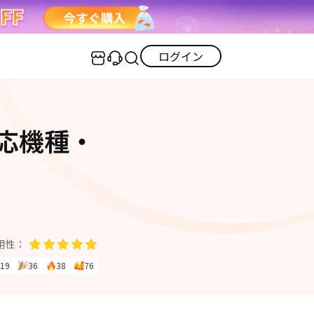
ログイン
センター
実用的なコツ
・対応機種・
·iOS 27ダウングレード
iOS不具合修復
GPS変更・偽装
·iPhoneリンゴループ
iOS 27活用法
iPhoneロック解除
·消えた写真の復元
·LINEメッセージの復元
itunes-error
iPhone写真
PDF変換
iPhone・Android写真復元
用性：
iOS 26活用法
19
36
38
76
すべて