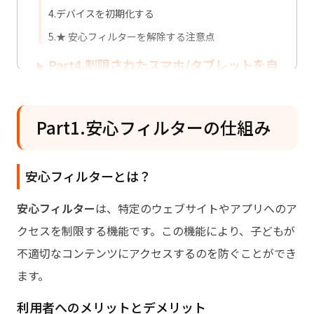
4.デバイスを初期化する
5.★ 安心フィルターを解除する注意点
Part4.制限されたスマホ/タブレットを自
由に使用する小技
Part5.安心フィルターの解除がバレない
Part1.安心フィルターの仕組み
裏ワザ
もっと見る
安心フィルターとは？
安心フィルター
は、特定のウェブサイトやアプリへのア
クセスを制限する機能です。この機能により、子どもが
不適切なコンテンツにアクセスするのを防ぐことができ
ます。
利用者へのメリットとデメリット