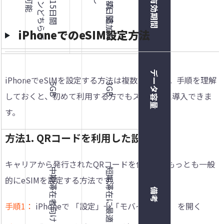
有効期間
間
15日間
7日間
iPhoneでのeSIM設定方法
データ容量
iPhoneでeSIMを設定する方法は複数あります。手順を理解
B
5GB
3GB
しておくと、初めて利用する方でもスムーズに導入できま
す。
方法1. QRコードを利用した設定
キャリアから発行されたQRコードを使って、もっとも一般
人気
中期滞在者向け
短期滞在に最適
的にeSIMを設定する方法です。
備考
手順1：
iPhoneで 「設定」→「モバイル通信」 を開く