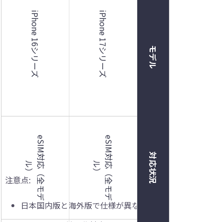
iPhone 16シリーズ
iPhone 17シリーズ
モデル
e
S
I
M
対
応
（
全
モ
デ
e
S
I
M
対
応
（
全
モ
デ
対応状況
ル
）
ル
）
注意点:
日本国内版と海外版で仕様が異なる。