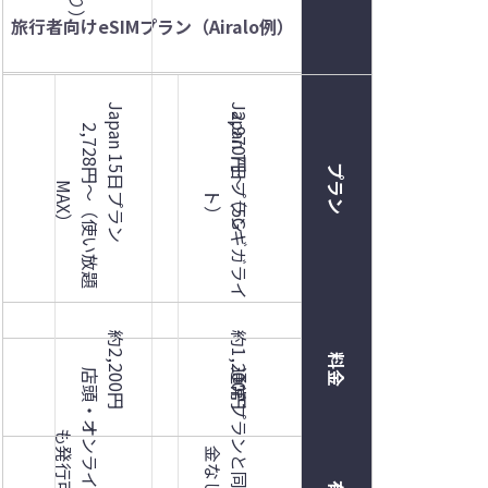
旅行者向けeSIMプラン（Airalo例）
プラン
Japan 15日プラン
Japan 7日プラン
2
,
9
7
0
円
〜
（
5
G
ギ
ガ
ラ
イ
2
,
7
2
8
円
〜
（
使
い
放
題
A
X
月額料金（目安）
プラン
M
）
ト
）
0円
約2,200円
約1,200円
料金
店
頭
・
オ
ン
ラ
イ
ン
ど
ち
ら
で
発
行
可
通
常
プ
ラ
ン
と
同
額
、
追
加
料
な
も
能
金
し
備考