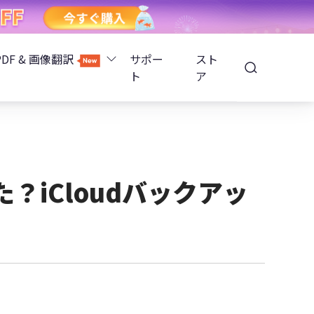
PDF & 画像翻訳
サポー
スト
ト
ア
Image Translator - AI画像翻訳
除
iOS 26
Tenorshare PDNob - AI PDF編集
高精度OCR
ョンロック解除
た？iCloudバックアッ
PDNobオンライン
解除
NotebookLMスライド編集
ップ暗号化を解除
Tenoshare PixPretty - AIポートレート編集