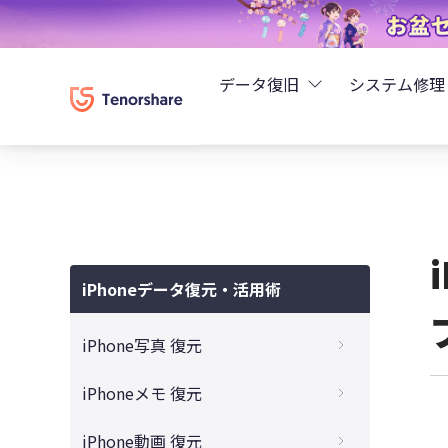
データ復旧
システム修理
UltData - iPhoneデ
Rei
UltData - Android
ReiB
UltData - LINEデータ
iPhoneデータ復元・活用術
Tune
UltData - WhatsAp
iPhone写真 復元
Wind
4DDiG - Windowsデ
iPhone写真を復元する6つの方法
iPhoneメモ 復元
30日以上に消した写真を復元する裏ワザ
4DDiG - Macデータ復
消したiPhoneメモアプリを復元する方法
iPhone動画 復元