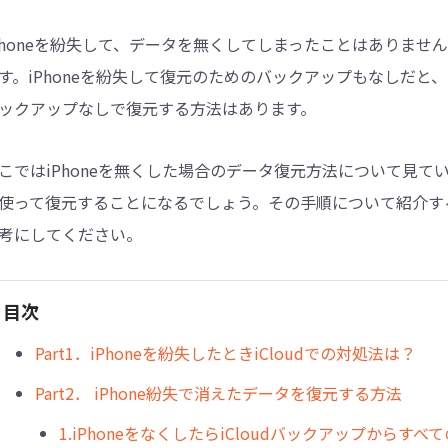
Phoneを紛失して、データを無くしてしまったことはありま
4DDiG - 重複ファイル検索・削除
す。iPhoneを紛失して復元のためのバックアップもなしだと、
Tenorshare Cleamio - Mac重複ファイル検索
ックアップなしで復元する方法はあります。
こではiPhoneを無くした場合のデータ復元方法について見ていき
使って復元することになるでしょう。その手順について紹介するので
考にしてください。
目次
︎Part1．iPhoneを紛失したときiCloudでの対処法は？
Part2． iPhone紛失で消えたデータを復元する方法
1.iPhoneをなくしたらiCloudバックアップからす