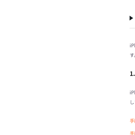
i
す
1
i
し
手
手