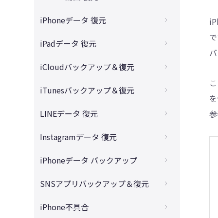
「最近削除した項目」から写真を復元
消したiPhoneメモを復元させる方法
4DDiG - 動画修復
無料で完全に削除した動画を復元
iPhoneデータ 復元
i
パソコンなしでiPhone写真の復元
iCloudからメモをiPhoneに復元する対策
消えたiPhone動画を復元する方法
で
消去したiPhoneメールの復元
iPadデータ 復元
バックアップなしでiPhone写真の復元
完全に削除したメモを復元する方法
バ
バックアップなしでiPhone動画の復元
消したiPhone電話履歴の復元
iPhone初期化後の写真を復元する方法
消えたiPadデータを復元する方法
iCloudバックアップ＆復元
「最近削除した項目」からメモを復元
パソコン無しでiPhone動画の復元
初期化したiPhoneデータの復元
iPhoneで共有アルバムが消えた時の対処法
完全削除したiPad写真を復元する方法
こ
iPhoneメモの中身が消えた時の復元方法
iCloudからiPhone写真だけ復元する方法
iTunesバックアップ＆復元
完全削除したiPhone動画を復元するアプリ
消えたiPhoneメッセージの復元
完全削除したiPhone写真を復元するアプリ
を
バックアップなしでiPadデータの復元
機種変更で消えたiPhoneメモの復元
iCloudバックアップからデータを復元
Tenorshare UltDataの安全性
iTunesバックアップからデータを復元
LINEデータ 復元
トリミングしたボイスメモの復元
参
1年前に消した昔のiPhone写真の復元
iPadで消したメモの文字を復元する方法
iCloudとは？iCloud Driveとの違い
iTunesでバックアップした写真を見る方法
削除したiPhone連絡先の復元
Tenorshare UltDataを無料ダウンロード
iPhoneで削除したLINEトークの復元
Instagramデータ 復元
iPadでファイルの書き込みが消えた
iCloudにログインできない時の原因と対策
iTunesバックアップからLINEだけ復元
iPhone通知センター履歴の復元
LINEで保存期間が過ぎた動画と写真の復元
消えたiPadからビデオを復元する方法
消したインスタのDMを復元する方法
iPhoneデータ バックアップ
消えたiCloudのメモを復元する対策
iTunesにCDから取り込んだ曲の復元
削除したカレンダーを復元
iCloudからLINE復元に時間がかかりすぎ？
インスタ機種変更での引き継ぐ
iCloudを解約したらデータは消えますか?
インスタをバックアップ・復元する方法
SNSアプリバックアップ＆復元
容量不足でバックアップできない？
削除されたiPhoneリマインダーの復元
iCloudからLINEトーク履歴を復元する方法
削除されたインスタのアカウントを復元
iCloudバックアップから復元できない？
Apple Watchのバックアップから復元
削除したアプリをiPhoneに戻す
カカオトークのトーク履歴の復元
iPhone不具合
バックアップなしにLINEトーク履歴を復元
インスタで削除した投稿が復元できない？
【iPhone・PC】iCloudの中身を見る方法
LINEトーク履歴をバックアップする方法