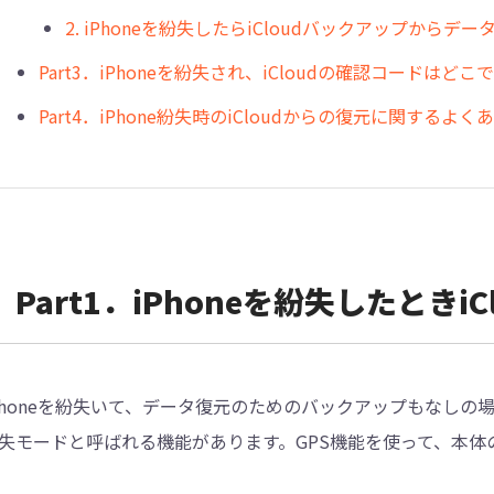
2. iPhoneを紛失したらiCloudバックアップからデ
︎Part3．iPhoneを紛失され、iCloudの確認コードはど
︎Part4．iPhone紛失時のiCloudからの復元に関するよく
︎︎Part1．iPhoneを紛失したとき
Phoneを紛失いて、データ復元のためのバックアップもなしの場
失モードと呼ばれる機能があります。GPS機能を使って、本体