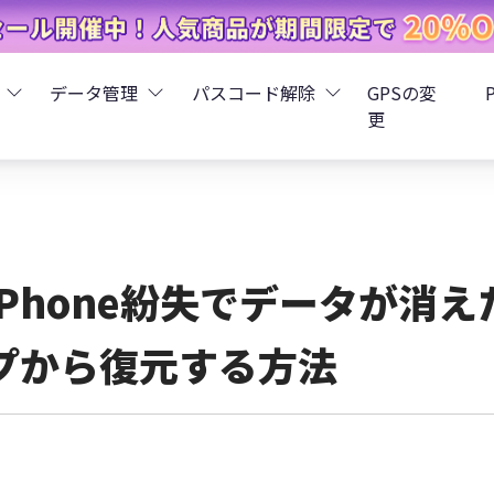
データ管理
パスコード解除
GPSの変
更
ータ復元
iCareFone - LINEデータ転送
Boot - iOS不具合修復
4uKey - iPhoneパスコード解
iOS 26
データ復元
iCareFone - iPhoneデータ転送
iOS 26
oot - Android不具合修復
4MeKey - アクティベーシ
iPhone紛失でデータが消え
復元
sCare - iTunes不具合修復
iCareFone - AndroidとiOS間でデータ転送
4uKey - iOSパスワード管理
プから復元する方法
pデータ復元
ows Boot Genius
iCareFone - WhatsAppデータ転送
4uKey - Android画面ロック
ータ復元
Phone Mirror - 携帯画面ミラーリング
4uKey - iTunesバックア
元
iCareFone - LINEデータ転送 App