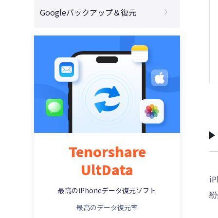
消えたiPhoneファイルの復元
Facebookのゴミ箱から復旧
iPhoneとiPadでLINEトーク履歴が消えた
壊れたiPhoneからデータを取り出す
Googleバックアップ＆復元
インスタDMで送った写真が消えた！
iPhoneバックアップ＆復元アプリ
Tenorshare UltData無料版のご紹介
WeChatトーク履歴の復元
LINEで1人だけトークが消えた？
iPhone水没後のデータ復旧
インスタのDMで送った動画が見れない？
GoogleバックアップからiPhoneに復元
容量不足でiPhoneがバックアップできない
WhatsAppの復元
機種変でLINEをバックアップせずに移行？
電源の入らないiPhoneデータの取り出し
削除したインスタストーリーの復元
【iPhone】Googleフォトの写真を復元
iPhoneでPDFを保存する方法
LINEの保存期限切れPDFファイルの復元
iPhoneのメッセージで画像が送れない
完全に削除したGoogleフォトの復元
iPhone写真を保存する方法
iPhoneを初期化したらどうなる？
iPhone機種変更でメールを引き継ぐ方法
Tenorshare
UltData
i
最高のiPhoneデータ復元ソフト
紛
最高のデータ復元率