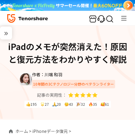
iPadのメモが突然消えた！原因
と復元方法をわかりやすく解説
作者：川端 和羽
10年間の3Cテクノロジー分野のベテランライター
記事の実用性：
195
27
20
43
32
35
61
ホーム >
iPhoneデータ復元 >