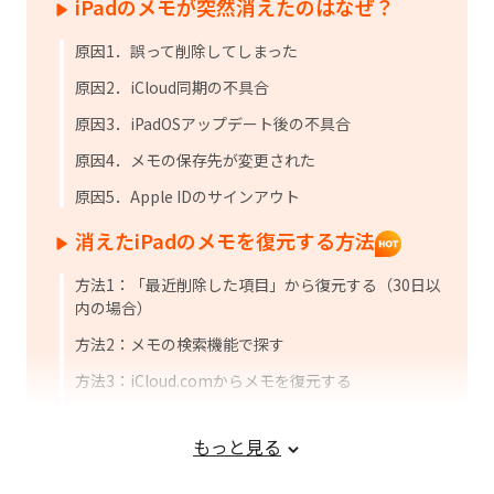
iPadのメモが突然消えたのはなぜ？
原因1．誤って削除してしまった
原因2．iCloud同期の不具合
原因3．iPadOSアップデート後の不具合
原因4．メモの保存先が変更された
原因5．Apple IDのサインアウト
消えたiPadのメモを復元する方法
方法1：「最近削除した項目」から復元する（30日以
内の場合）
方法2：メモの検索機能で探す
方法3：iCloud.comからメモを復元する
方法4：iCloudやメールの同期設定をオンにする
もっと見る
方法5：iCloudバックアップから復元する
方法6：iPadデータ復元ソフトから消えたメモを復元