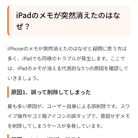
する【バックアップなし】
iPadのメモが突然消えたのはな
iPad版クリスタに関するよくある質問
ぜ？
iPhoneのメモが突然消えたのはなぜと疑問に思う方は
多く、iPadでも同様のトラブルが発生します。ここで
は、iPadのメモが消える代表的な5つの原因を確認して
いきましょう。
原因1．誤って削除してしまった
最も多い原因が、ユーザー自身による誤削除です。スワ
イプ操作やゴミ箱アイコンの誤タップで、意図せずメモ
を削除してしまうケースが多発しています。