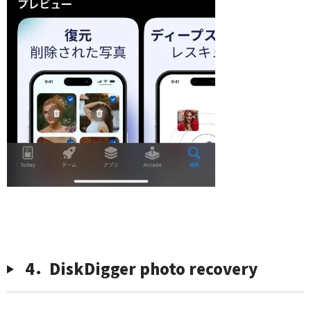
︎4．DiskDigger photo recovery