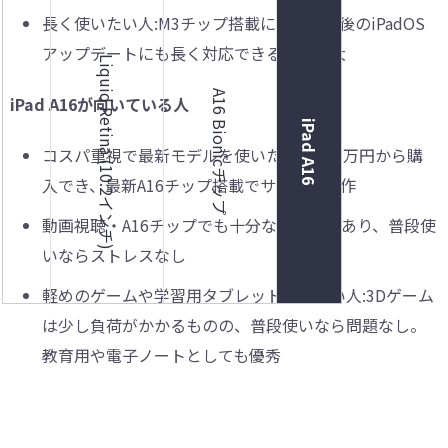
長く使いたい人:M3チップ搭載により、今後のiPadOS
アップデートにも長く対応できる可能性大
Liquid Retina (10.2インチ)
 512GB
A16 Bionicチップ
iPad A16が向いている人
iPad A16
コスパ重視で最新モデルを使いたい人:約7万円から購
入でき、最新A16チップ搭載でサクサク動作
動画視聴・A16チップでも十分なパワーがあり、普段使
いならストレスなし
軽めのゲームや学習用タブレットが欲しい人:3Dゲーム
は少し負荷がかかるものの、普段使いなら問題なし。
教育用や電子ノートとしても優秀