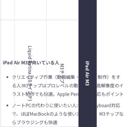
B / 1TB
Liquid Retina (10.9インチ)
iPad Air M3が向いている人
iPad Air M3
M3チップ
クリエイティブ作業（動画編集・イラスト制作）をす
る人:M3チップはプロレベルの動画編集や高解像度のイ
ラスト制作でも快適。Apple Pencil Pro対応もポイント
ノートPCの代わりに使いたい人:Magic Keyboard対応
で、ほぼMacBookのような使い方が可能。M3チップな
らブラウジングも快適