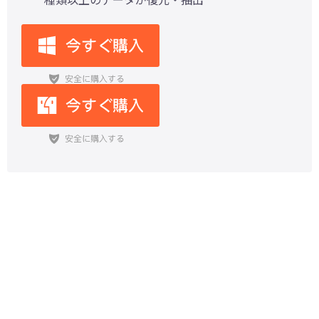
iPad Air M3とiPad A16が登場！買
うべきか？性能・価格・用途別に徹
底検討！