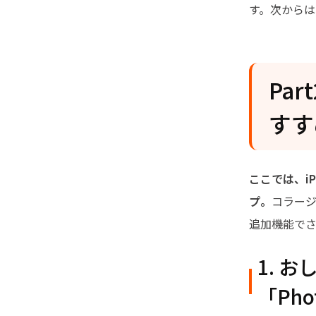
す。次から
Pa
すすめ
ここでは、i
プ。
コラー
追加機能で
1. 
「Phot