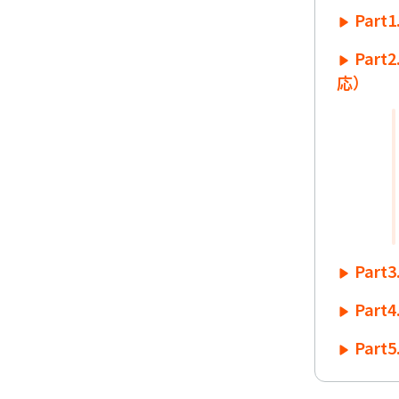
Par
Par
応）
Par
Par
Part