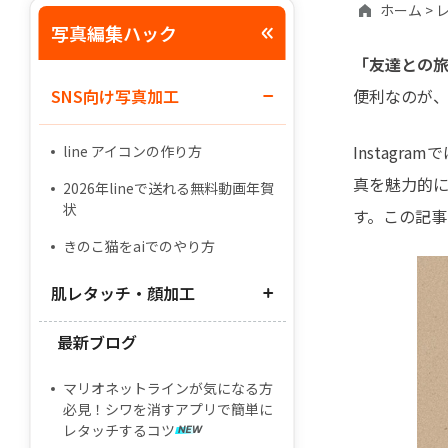
ホーム >
レ
写真編集ハック
「友達との旅
SNS向け写真加工
便利なのが
Instag
line アイコンの作り方
真を魅力的に
2026年lineで送れる無料動画年賀
状
す。この記事
きのこ猫をaiでのやり方
肌レタッチ・顔加工
最新ブログ
肌 補正 アプリ
腕を細くするアプリ
マリオネットラインが気になる方
必見！シワを消すアプリで簡単に
ニキビ 消す アプリ
レタッチするコツ