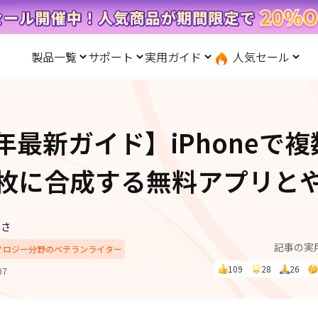
製品一覧
サポート
実用ガイド
人気セール
無料キャンペーン
１個買えば、１個無料！
と転送
iOS システム修復
ードセンター
位置情報変更
UltData-iPhone データ復元
会社概要
記事分類
サポート
iOS27
iOS 27
Android システム修復
UltData-Android データ復元
6年最新ガイド】iPhoneで
ndows データ復元
UltData-LINE データ復元
ac データ復元
UltData-WhatsApp データ復元
iPhoneデータ復元
先コピー
·位置情報ごまかす
最新版
枚に合成する無料アプリと
·家でポケモンを遊ぶ
LINEデータ復元
込み方
·Whoo位置情報をオフ
体験
実施中
Android データ復元
PDF編集
ずさ
one」で、LINE・写真・連
記事の実
動画を見る
iCloudデータ復元
クノロジー分野のベテランライター
ップ＆転送！
109
28
26
07
実用ガイド