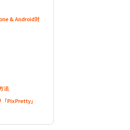
 & Android対
る方法
ixPretty」