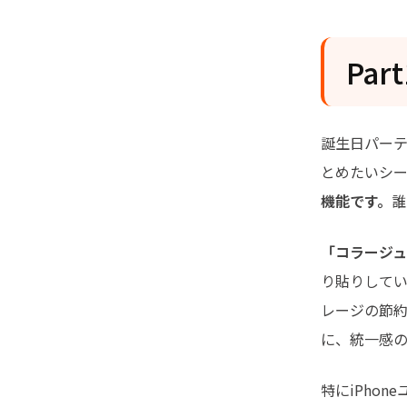
Pa
誕生日パー
とめたいシ
機能です。
誰
「コラージ
り貼りして
レージの節約
に、統一感
特にiPho