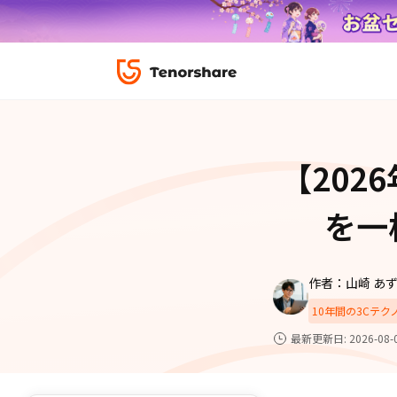
ロック解除と修復
データ復元
ReiBoot-
ダウンロ
修復＆復元
ReiBoot-
【202
4DDiG-Wi
PDF＆AI
4DDiG-M
·iOS 27ダウングレード
·iPhone間 連絡
無料キャンペーン
を一
·リカバリーモード設定
·iTunes写真復元
データ転送
·「制限を無視」非表示
·iPhone音楽取り
iCareFone
7日間無料
パスコード解除
作者：山崎 あ
iPhoneバックアップ＆転送ソフト「iCareF
動画ガイド
便利ツール
10年間の3Cテ
絡先など20種以上のデータを高速バックア
最も充実したチュートリアル動画をご提供
最新更新日: 2026-08-
00
02
35
40
天
時
分
秒