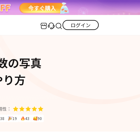
ログイン
センター
実用的なコツ
複数の写真
·iOS 27ダウングレード
iOS不具合修復
GPS変更・偽装
·iPhoneリンゴループ
やり方
iOS 27活用法
iPhoneロック解除
·消えた写真の復元
·LINEメッセージの復元
itunes-error
iPhone写真
PDF変換
iPhone・Android写真復元
用性：
iOS 26活用法
38
19
43
90
すべて